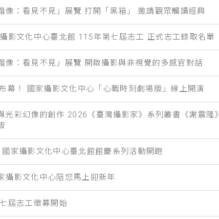
黯像：看見不見」展覽 打開「黑箱」 邀請觀眾觸讀經典
攝影文化中心臺北館 115年第七屆志工 正式志工錄取名單
黯像：看見不見」展覽 開啟攝影與非視覺的多感官對話
台布幕！ 國家攝影文化中心「心戰時刻劇場版」線上開演
與光彩幻像的創作 2026《臺灣攝影家》系列叢書《謝震隆
版
be 國家攝影文化中心臺北館館慶系列活動開跑
家攝影文化中心陪您馬上迎新年
第七屆志工徵募開始