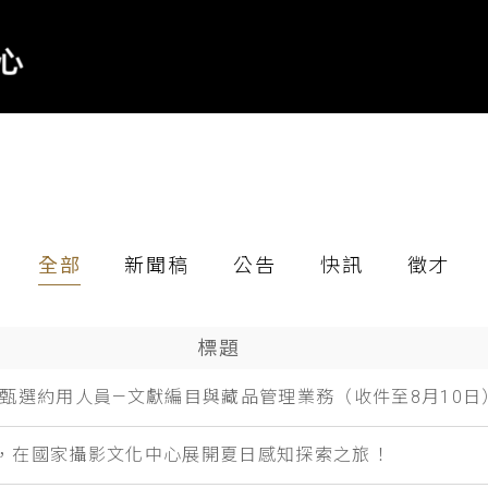
全部
新聞稿
公告
快訊
徵才
標題
開甄選約用人員—文獻編目與藏品管理業務（收件至8月10日
，在國家攝影文化中心展開夏日感知探索之旅！