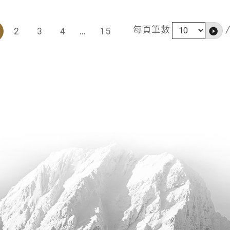
/
每頁筆數
2
3
4
...
15