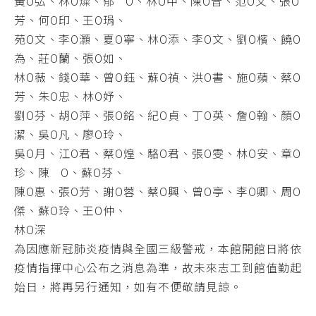
黃O弘、林O燦、郁 O、林O中、陳O音、范O文、張O
芳、何O印、王O琄、
苑O文、李O灝、夏O寧、林O添、李O文、劉O檳、饒O
為、莊O蘭、張O如、
林O薇、錢O華、曾O鈺、蘇O禎、洪O書、施O蘋、蔡O
芳、朱O忠、林O妤、
劉O芬、胡O萍、張O銘、紀O貞、丁O英、詹O翰、顏O
潔、吳O凡、廖O玲、
吳O月、江O君、蔡O煌、駱O君、張O雯、林O安、章O
珍、陳 O、蘇O芬、
陳O惠、張O芳、謝O蓉、蔡O興、曾O亭、李O卿、周O
傑、蘇O玲、王O仲、
林O深
為因應新冠肺炎疫情與全國三級警戒，本館開館日將依
疫情指揮中心公布之消息為準，故未來志工到館值勤起
始日，將再另行通知，如有不便敬請見諒。