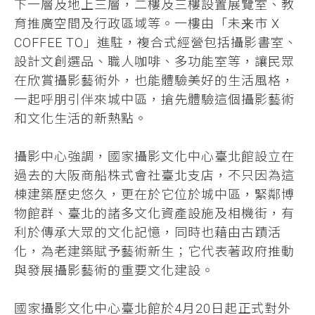
下一層及地上三層，二樓及三樓設置展覽室、教
育推廣空間及行政區域等。一樓由「未来市 X
COFFEE TO」進駐，複合式經營包括攝影書室、
設計文創選品、職人咖啡、多功能室等，讓民眾
在欣賞攝影藝術外，也能體驗美好的生活風格，
一起呼朋引伴來城中區，搶先體驗這個攝影藝術
和文化生活的新熱點。
攝影中心強調，國家攝影文化中心臺北館設立在
過去的大阪商船株式會社臺北支店，不只因為這
棟建築歷史悠久，更在於它位於城中區，緊鄰博
物館群、臺北的諸多文化資產設施及相機街，有
利於傳承大眾的文化記憶，同時也藉由古蹟活
化，為老建築賦予藝術新生；它代表著政府推動
與發展攝影藝術的重要文化建設。
國家攝影文化中心臺北館於4月20日起正式對外