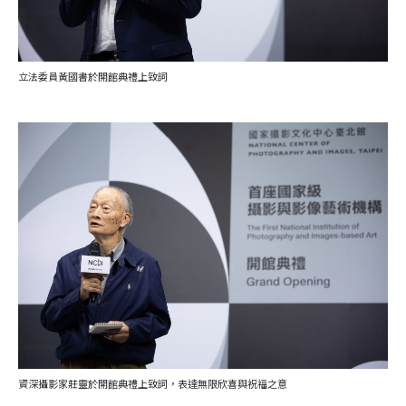
立法委員黃國書於開館典禮上致詞
資深攝影家莊靈於開館典禮上致詞，表達無限欣喜與祝福之意