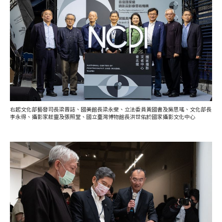
右起文化部藝發司長梁晋誌、國美館長梁永斐、立法委員黃國書及吳思瑤、文化部長
李永得、攝影家莊靈及張照堂、國立臺灣博物館長洪世佑於國家攝影文化中心