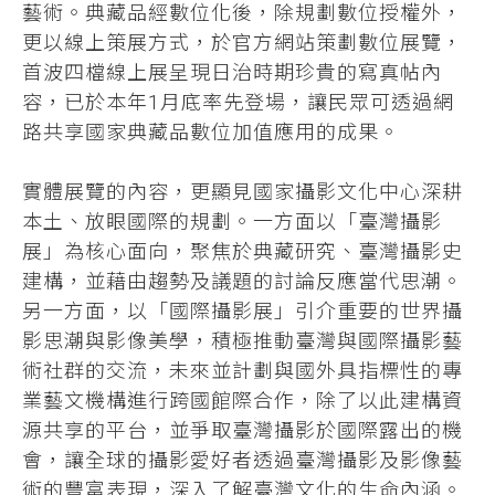
藝術。典藏品經數位化後，除規劃數位授權外，
更以線上策展方式，於官方網站策劃數位展覽，
首波四檔線上展呈現日治時期珍貴的寫真帖內
容，已於本年1月底率先登場，讓民眾可透過網
路共享國家典藏品數位加值應用的成果。
實體展覽的內容，更顯見國家攝影文化中心深耕
本土、放眼國際的規劃。一方面以「臺灣攝影
展」為核心面向，聚焦於典藏研究、臺灣攝影史
建構，並藉由趨勢及議題的討論反應當代思潮。
另一方面，以「國際攝影展」引介重要的世界攝
影思潮與影像美學，積極推動臺灣與國際攝影藝
術社群的交流，未來並計劃與國外具指標性的專
業藝文機構進行跨國館際合作，除了以此建構資
源共享的平台，並爭取臺灣攝影於國際露出的機
會，讓全球的攝影愛好者透過臺灣攝影及影像藝
術的豐富表現，深入了解臺灣文化的生命內涵。