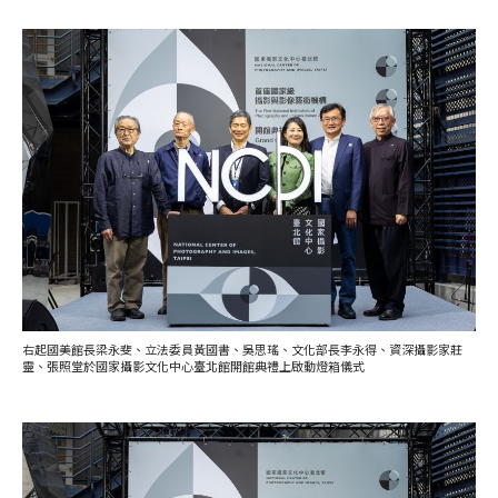
右起國美館長梁永斐、立法委員黃國書、吳思瑤、文化部長李永得、資深攝影家莊
靈、張照堂於國家攝影文化中心臺北館開館典禮上啟動燈箱儀式