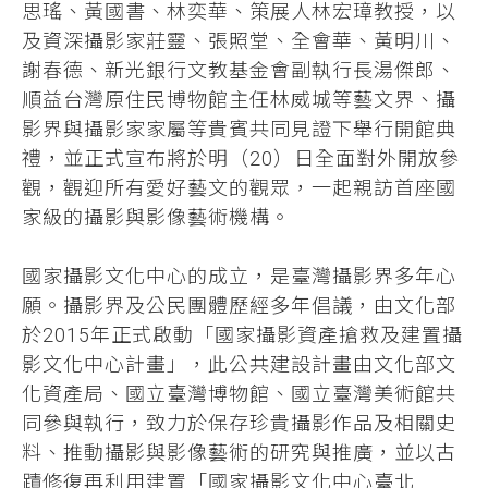
思瑤、黃國書、林奕華、策展人林宏璋教授，以
及資深攝影家莊靈、張照堂、全會華、黃明川、
謝春德、新光銀行文教基金會副執行長湯傑郎、
順益台灣原住民博物館主任林威城等藝文界、攝
影界與攝影家家屬等貴賓共同見證下舉行開館典
禮，並正式宣布將於明（20）日全面對外開放參
觀，觀迎所有愛好藝文的觀眾，一起親訪首座國
家級的攝影與影像藝術機構。
國家攝影文化中心的成立，是臺灣攝影界多年心
願。攝影界及公民團體歷經多年倡議，由文化部
於2015年正式啟動「國家攝影資產搶救及建置攝
影文化中心計畫」，此公共建設計畫由文化部文
化資產局、國立臺灣博物館、國立臺灣美術館共
同參與執行，致力於保存珍貴攝影作品及相關史
料、推動攝影與影像藝術的研究與推廣，並以古
蹟修復再利用建置「國家攝影文化中心臺北