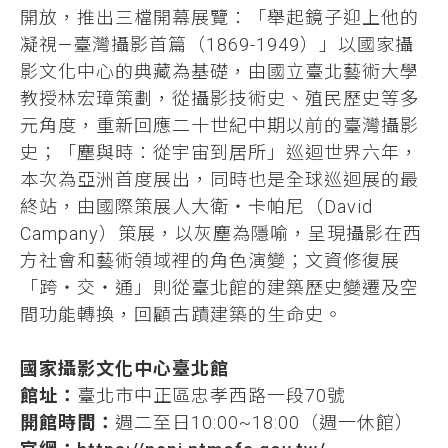
開放，推出三檔開幕展覽：「舉起鏡子迎上他的
凝視—臺灣攝影首篇（1869-1949）」以國家攝
影文化中心的典藏為基礎，由國立臺北藝術大學
教授林宏璋策劃，從攝影技術史、殖民歷史等多
元角度，重新回應二十世紀中期以前的臺灣攝影
史；「塵與時：從宇宙到居所」巡迴世界六年，
本次為亞洲首度展出，同時也是全球巡迴展的最
終站，由國際策展人大衛‧卡帕尼（David
Campany）策展，以灰塵為隱喻，呈現攝影在西
方社會和藝術領域裡的角色演變；文資修復展
「跨・交・通」則從臺北館的建築歷史變遷及空
間功能轉換，回顧古蹟建築的生命史。
國家攝影文化中心臺北館
館址：
臺北市中正區忠孝西路一段70號
開館時間：
週二至日10:00~18:00（週一休館）