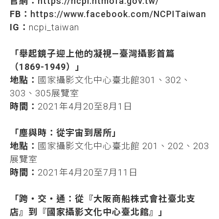
官網：
https://ncpi.ntmofa.gov.tw/
FB：
https://www.facebook.com/NCPITaiwan
IG：
ncpi_taiwan
「舉起鏡子迎上他的凝視—臺灣攝影首篇
（1869-1949）」
地點：
國家攝影文化中心臺北館301、302、
303、305展覽室
時間：
2021年4月20至8月1日
「塵與時：從宇宙到居所」
地點：
國家攝影文化中心臺北館 201、202、203
展覽室
時間：
2021年4月20至7月11日
「跨・交・通：從『大阪商船株式會社臺北支
店』到『國家攝影文化中心臺北館』」