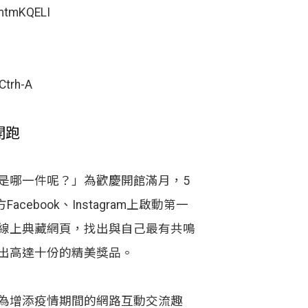
mtmKQELI
Ctrh-A
開跑
哪一件呢？」為歡慶開館滿月，5
cebook、Instagram上啟動第一
線上典藏網頁，找出與自己最有共鳴
出高達十份的精美獎品。
增添疫情期間的網路互動交流趣