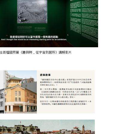
出首檔國際展《塵與時 _ 從宇宙到居所》講解影片