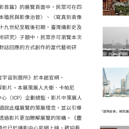
首篇》的展覽頁面中，民眾可在四
本殖民與影像治管〉、〈寫真到翕像
十九世紀至戰後初期，臺灣攝影史及
術研究〉子題中，民眾亦可瀏覽本次
對話回應的方式創作的當代藝術研
從宇宙到居所》於本館官網、
講解影片。本展策展人大衛．卡帕尼
攝影中心（ICP）企劃總監，影片中策展人
細說此檔展覽的策展理念，並以引導
「建築故事」網頁讓
透過影片更加瞭解展覽的架構。《塵
手冊也已於攝影中心官網上線，歡迎看