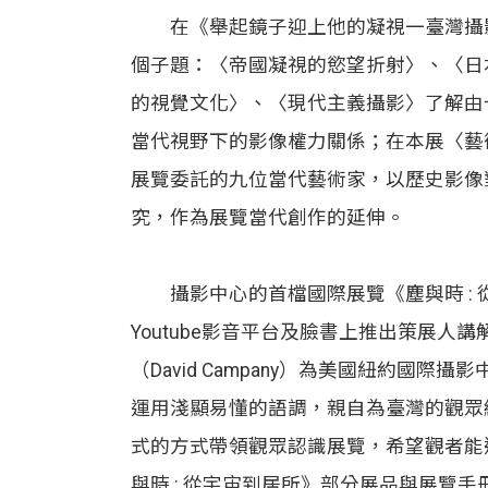
在《舉起鏡子迎上他的凝視一臺灣攝影
個子題：〈帝國凝視的慾望折射〉、〈日
的視覺文化〉、〈現代主義攝影〉了解由
當代視野下的影像權力關係；在本展〈藝
展覽委託的九位當代藝術家，以歷史影像
究，作為展覽當代創作的延伸。
攝影中心的首檔國際展覽《塵與時 : 
Youtube影音平台及臉書上推出策展人
（David Campany）為美國紐約國際
運用淺顯易懂的語調，親自為臺灣的觀眾
式的方式帶領觀眾認識展覽，希望觀者能
與時 : 從宇宙到居所》部分展品與展覽