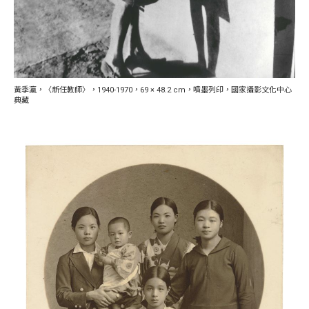
黃季瀛，〈新任教師〉，1940-1970，69 × 48.2 cm，噴墨列印，國家攝影文化中心
典藏