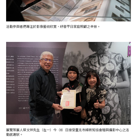
活動參與者們專注於影像藝術欣賞，紓發平日家庭照顧之辛勞。
展覽策展人蔡文祥先生（左一）今（8）日接受臺北市婦新知協會贈與攝影中心之活
動感謝狀。