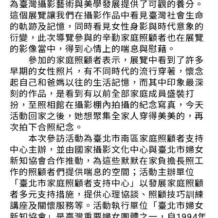
為臺灣攝影藝術與美學發展提供了可觀的養分。
這個展覽讓我們在攝影作品中看見臺灣社會生命
的軌跡及記憶，同時看見女性身影與時代意象的
衍變，此次導覽參與的辛勤家庭照顧者也在展覽
的影像當中，得到心情上的喘息與慰藉。
參加的家庭照顧者表示，展覽中看到了許多
早期的女性照片，有不同時代的流行穿著，懷念
起自己和爸媽以往的生活記憶，而其中印象最深
刻的作品，是看到有以前全部家庭成員盛裝打
扮，至照相館在攝影棚內拍攝的紀念寫真，今天
活動回家之後，她想聚集全家人穿得美美的，再
次拍下合照紀念。
本次參訪活動為臺北市南區家庭照顧者支持
中心主辦，並由國家攝影文化中心與臺北市婦女
新知協會合作推動，為這些默默在家負擔長照工
作的照顧者們提供喘息的空間；活動主辦單位
「臺北市家庭照顧者支持中心」以發展家庭照顧
者多元支持措施，提供心理協談、照顧技巧訓練
講座及關懷服務等。活動執行單位「臺北市婦女
新知協會」是臺灣重要婦女團體之一，自1994年