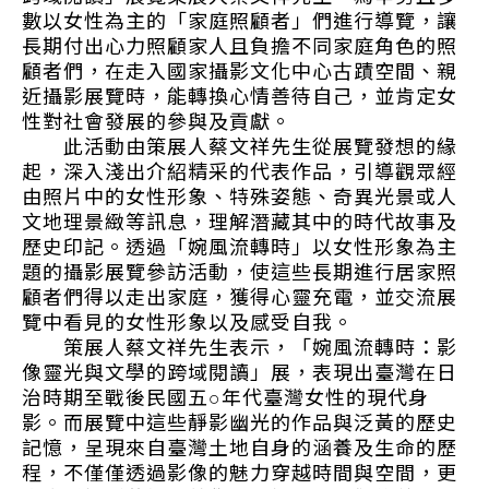
數以女性為主的「家庭照顧者」們進行導覽，讓
長期付出心力照顧家人且負擔不同家庭角色的照
顧者們，在走入國家攝影文化中心古蹟空間、親
近攝影展覽時，能轉換心情善待自己，並肯定女
性對社會發展的參與及貢獻。
此活動由策展人蔡文祥先生從展覽發想的緣
起，深入淺出介紹精采的代表作品，引導觀眾經
由照片中的女性形象、特殊姿態、奇異光景或人
文地理景緻等訊息，理解潛藏其中的時代故事及
歷史印記。透過「婉風流轉時」以女性形象為主
題的攝影展覽參訪活動，使這些長期進行居家照
顧者們得以走出家庭，獲得心靈充電，並交流展
覽中看見的女性形象以及感受自我。
策展人蔡文祥先生表示，「婉風流轉時：影
像靈光與文學的跨域閱讀」展，表現出臺灣在日
治時期至戰後民國五○年代臺灣女性的現代身
影。而展覽中這些靜影幽光的作品與泛黃的歷史
記憶，呈現來自臺灣土地自身的涵養及生命的歷
程，不僅僅透過影像的魅力穿越時間與空間，更