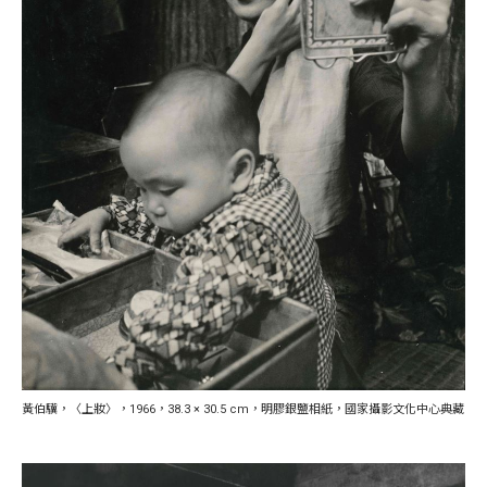
黃伯驥，〈上妝〉，1966，38.3 × 30.5 cm，明膠銀鹽相紙，國家攝影文化中心典藏