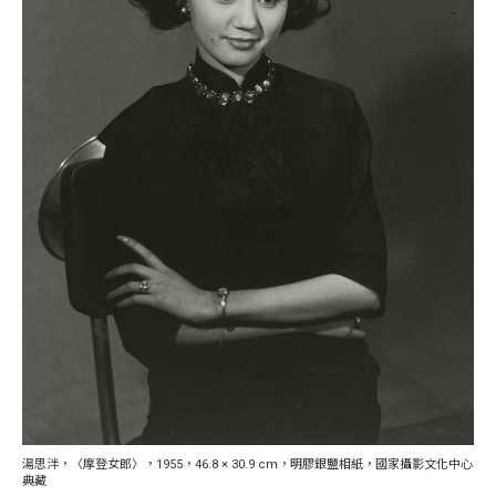
湯思泮，〈摩登女郎〉，1955，46.8 × 30.9 cm，明膠銀鹽相紙，國家攝影文化中心
典藏