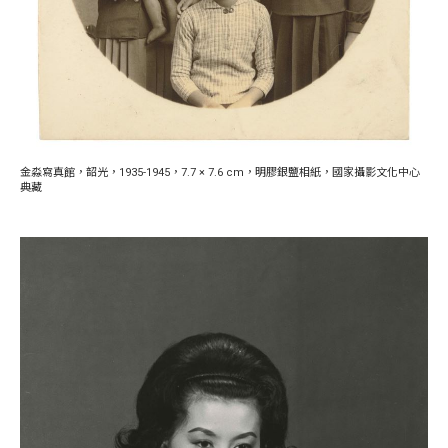
金淼寫真館，韶光，1935-1945，7.7 × 7.6 cm，明膠銀鹽相紙，國家攝影文化中心
典藏