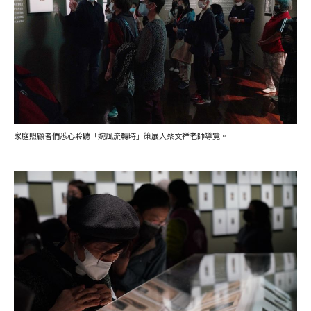
家庭照顧者們悉心聆聽「婉風流轉時」策展人蔡文祥老師導覽。