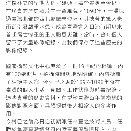
洋樓林立的早期大稻埕碼頭，這些景象至今仍可
在珍貴的歷史照片中一窺風貌。1898年，一場掠
過臺灣北部的西北颱雖未登陸，其挾帶的驚人豪
雨卻引發嚴重水患，成為臺灣進入日治時期以來
首起傷亡慘重的重大颱風災難。當時，曾有個人
留下了大量影像紀錄，為我們保存了這些歷史的
影像紀錄。
國家攝影文化中心典藏了一冊19世紀的相簿，內
有130張照片，拍攝時間與地點明確，內容揉雜
了相簿主人翁–今村巳之助於1897-1898年時在
臺灣的個人生活、見聞、工作狀態與時事紀錄。
這些貴重的歷史資料，在型塑臺灣百年前模樣的
影像對照方面，具體提供後人相當大的參考作
用。
今村巳之助為日治初期派任來臺之技術人員，任
職於當時臺灣總督府的陸軍幕僚製圖所內，為一