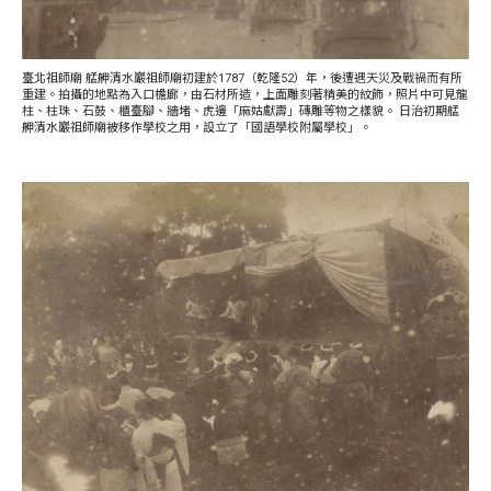
臺北祖師廟 艋舺清水巖祖師廟初建於1787（乾隆52）年，後遭遇天災及戰禍而有所
重建。拍攝的地點為入口檐廊，由石材所造，上面雕刻著精美的紋飾，照片中可見龍
柱、柱珠、石鼓、櫃臺腳、牆堵、虎邊「麻姑獻壽」磚雕等物之樣貌。 日治初期艋
舺清水巖祖師廟被移作學校之用，設立了「國語學校附屬學校」。