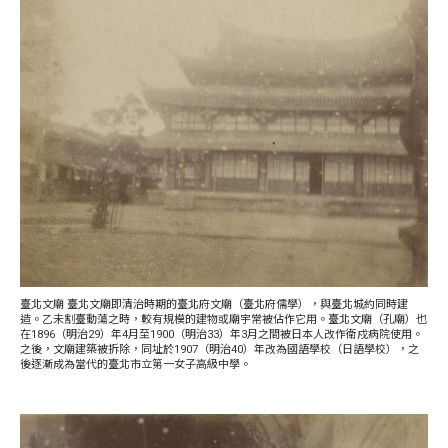
臺北文廟 臺北文廟即清治時期的臺北府文廟（臺北府儒學），與臺北城約同時建
造。乙未割臺動蕩之時，較有規模的建物或廟宇常被佔作它用。臺北文廟（孔廟）也
在1896（明治29）年4月至1900（明治33）年3月之間被日本人改作衛戍病院使用。
之後，文廟建築被拆除，同址於1907（明治40）年改為國語學校（日語學校），之
後逐漸成為當代的臺北市立第一女子高級中學。