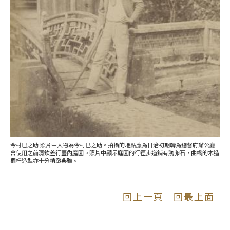
今村巳之助 照片中人物為今村巳之助。拍攝的地點應為日治初期轉為總督府辦公廳
舍使用之前清欽差行臺內庭園。照片中顯示庭園的行徑步道鋪有鵝卵石，曲橋的木造
欄杆造型亦十分精緻典雅。
回上一頁
回最上面