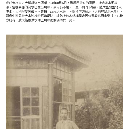
戊戌大水災之大稻埕淡水河岸1898年8月6日，颱風所帶來的豪雨，造成淡水河高
漲，當晚暴漲的河水已溢出堤岸，豪雨仍不絕，一直下到7日清晨，造成臺北盆地大
淹水，大稻埕受災嚴重。史稱「戊戌大水災」。照片下方標示〈大稻埕淡水河岸〉，
影像中可見被大水沖垮的石造堤防，堤防上的木結構屋舍因位置較高而未受損，右後
方則有一艘大船被洪水沖上堤岸而擱淺倒於一旁。