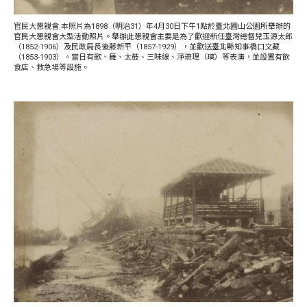
官民大懇親會 本照片為1898（明治31）年4月30日下午1點於臺北圓山公園所舉辦的
官民大懇親會大型活動照片。舉辦此懇親會主要是為了歡迎新任臺灣總督兒玉源太郎
（1852-1906）及民政局長後藤新平（1857-1929），並歡送臺北縣知事橋口文藏
（1853-1903）。當日有歌、舞、太鼓、三味線、淨琉理（璃）等表演，並設置有飲
食店、救急場等設施。