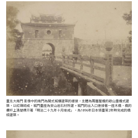
臺北大南門 影像中的南門為閩式城樓建築的樣貌，主體為兩層屋檐的歇山重檐式建
築，以紅磚砌成，城門臺座為安山岩石材所建。城門的出入口連接著一座木橋，橋的
欄杆上清楚標示著「明治二十九年十月竣成」，為1896年日本領臺第2年時完成的橋
樑建築。