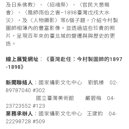
及日系佛教〉、〈招魂祭〉、〈官民大懇親
會〉、〈風師雨伯之害–1898臺灣戊戌大水
災〉，及〈人物顯影〉等6個子題，介紹今村製
圖師相簿內的豐富影像。並透過這些珍貴的照
片，呈現百年來的臺北城的變遷與與歷史的更
迭。
線上展覽網址
：
《臺灣赴任：今村製圖師的1897
-1898》
新聞聯絡人
：國家攝影文化中心 劉凱榛 02-
89787040 #302
國立臺灣美術館 嚴碧梅 04-
23723552 #123
業務承辦人
：國家攝影文化中心 王建鈞 04-
22298728 #509