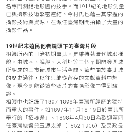
名專門測繪地形圖的技手。而19世紀的地形測量
已與攝影技術緊密連結。今村氏也藉由其掌握的
攝影技術與資源，在派任臺灣期間拍攝了大量的
攝影作品。
19世紀末殖民他者鏡頭下的臺灣片段
相簿所內的日治初期臺北，是維持著清代城廓樣
貌，由城內、艋舺、大稻埕等三個早期開發區域
所組成的三市街城市生活空間。這些關於臺北城
的歷史過往，以往只能從留存的文獻資料中想
像，現今則能從這些照片的實際影像中得到驗
證。
相簿中也記錄了1897-1898年臺灣所經歷的獨特
而重大的事件，如1897年11月18-19日於臺北所
舉行的「招魂祭」。1898年4月30日為歡迎第四
任臺灣總督兒玉源太郎（1852-1906）及民政長