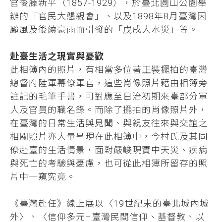
官後藤新平（1857-1929），於臺北圓山公園舉
辦的「官民大懇親會」、以及1898年8月臺灣因
颱風及後續豪雨而引發的「戊戌大水災」等。
赴臺生活之現實與憂歡
此相簿內的照片，有相當多位著正裝擺拍的臺灣
總督府陸軍幕僚軍官，這些肖像照片藉由相簿旁
註記的毛筆手書，可對應至日治初期來臺部分軍
人及官員的職名錄。而除了擺拍的肖像照片外，
在臺灣的日常生活與見聞、與親友往來與交誼之
相關照片亦大量呈現在此相簿中，今村氏及其同
僚赴臺的生活情景，面對嚴峻現實中天災、疾病
與死亡的考驗與憂慮，也可從此相簿所留存的照
片中一窺究竟。
《臺灣赴任》線上展以〈19世紀末的臺北城內城
外〉、〈信仰多元–臺灣民間信仰、基督教、以