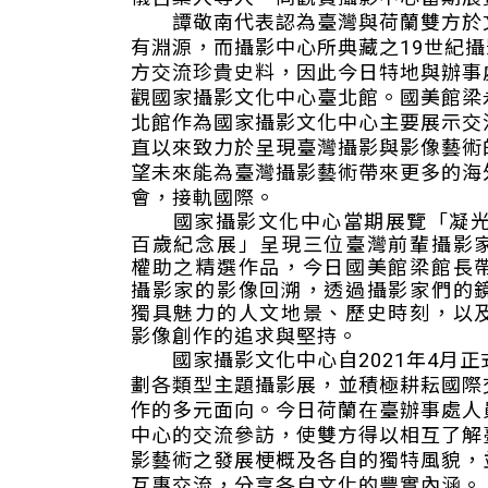
譚敬南代表認為臺灣與荷蘭雙方於
有淵源，而攝影中心所典藏之19世紀
方交流珍貴史料，因此今日特地與辦事
觀國家攝影文化中心臺北館。國美館梁
北館作為國家攝影文化中心主要展示交
直以來致力於呈現臺灣攝影與影像藝術
望未來能為臺灣攝影藝術帶來更多的海
會，接軌國際。
國家攝影文化中心當期展覽「凝光
百歲紀念展」呈現三位臺灣前輩攝影
權助之精選作品，今日國美館梁館長
攝影家的影像回溯，透過攝影家們的
獨具魅力的人文地景、歷史時刻，以
影像創作的追求與堅持。
國家攝影文化中心自2021年4月正
劃各類型主題攝影展，並積極耕耘國際
作的多元面向。今日荷蘭在臺辦事處人
中心的交流參訪，使雙方得以相互了解
影藝術之發展梗概及各自的獨特風貌，
互惠交流，分享各自文化的豐實內涵。