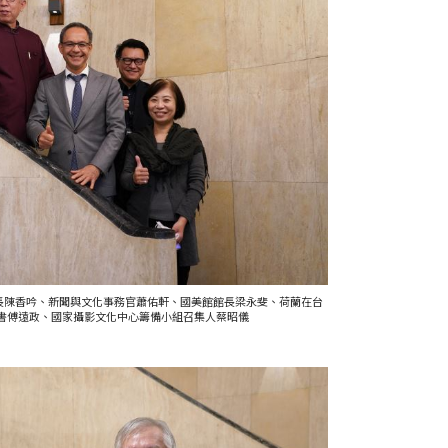
處長陳香吟、新聞與文化事務官蕭佑軒、國美館館長梁永斐、荷蘭在台
書傅遠政、國家攝影文化中心籌備小組召集人蔡昭儀