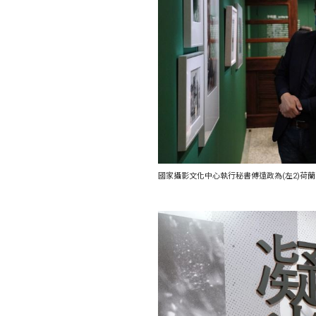
國家攝影文化中心執行秘書傅遠政為(左2)荷