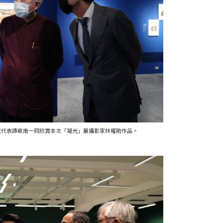
辦事處代表譚敬南一同欣賞本次「凝光」展攝影家林權助作品。