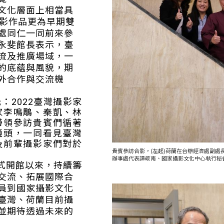
文化層面上相當具
攝影作品更為早期雙
處同仁一同前來參
永斐館長表示，臺
流及推廣場域，一
的底蘊與風貌，期
外合作與交流機
：2022臺灣攝影家
家李鳴鵰、秦凱、林
帶領參訪貴賓們循著
鏡頭，一同看見臺灣
及前輩攝影家們對於
貴賓參訪合影，(左起)荷蘭在台辦經濟處副
辦事處代表譚敬南、國家攝影文化中心執行秘
式開館以來，持續籌
交流、拓展國際合
員到國家攝影文化
臺灣、荷蘭目前攝
並期待透過未來的