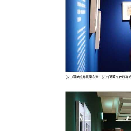
(左1)國美館館長梁永斐、(左2)荷蘭在台