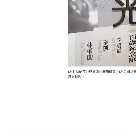
(左1)荷蘭在台辦事處代表譚敬南、(左2)
覺前合影。