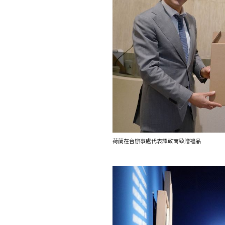
荷蘭在台辦事處代表譚敬南致贈禮品