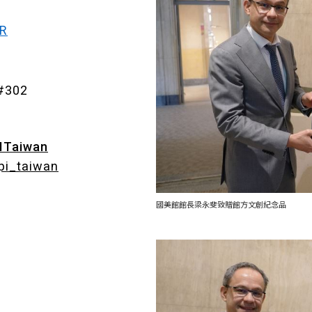
vR
#302
ITaiwan
pi_taiwan
國美館館長梁永斐致贈館方文創紀念品