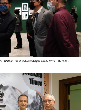
蘭在台辦事處代表譚敬南及國美館館長梁永斐進行深度導覽。