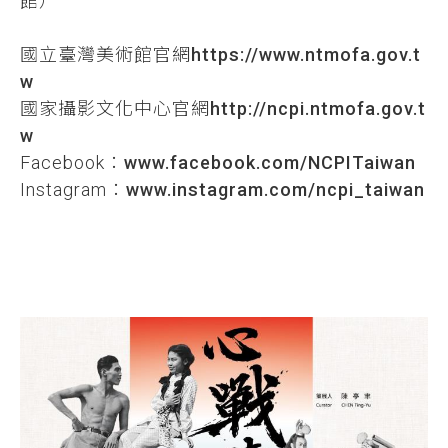
館）
國立臺灣美術館官網
https://www.ntmofa.gov.t
w
國家攝影文化中心官網
http://ncpi.ntmofa.gov.t
w
Facebook：
www.facebook.com/NCPITaiwan
Instagram：
www.instagram.com/ncpi_taiwan