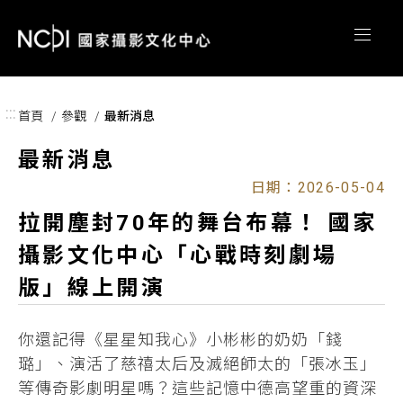
跳到主要內容區塊
:::
首頁
參觀
最新消息
最新消息
日期：2026-05-04
拉開塵封70年的舞台布幕！ 國家
攝影文化中心「心戰時刻劇場
版」線上開演
你還記得《星星知我心》小彬彬的奶奶「錢
璐」、演活了慈禧太后及滅絕師太的「張冰玉」
等傳奇影劇明星嗎？這些記憶中德高望重的資深