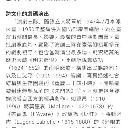
跨文化的劇碼演出
「演劇三隊」隨孫立人將軍於 1947年7月奉派
來臺，1950年整編併入國防部康樂總隊，為在臺
演出時間最長、影響力最廣的軍中演劇團體。這
批劇照底片，顯影了演劇三隊在臺落腳初期多元
的戲劇視野。包含當時演出最多場、耗資鉅萬的
歷史大戲《明末遺恨》，此劇訴說鄭成功
（1624-1662）的南明悲歌，構建出民族認同；
以及由沈浮（1905-1994）編劇，寫實描述社會
結構與生存困境的《重慶二十四小時》、隱喻描
繪封建體制瓦解的《朱門怨》等。同時更包含幾
齣改編自西方的經典劇作，如曹禺（1910-
1996）將莫里哀（Molière，1622-1673）的
《吝嗇鬼（L'Avare）》改編為《財狂》、將臘必
虛（Eugène Labiche，1815-1888）的《迷眼的