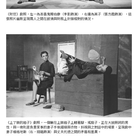
《財狂》劇照，左一為吝嗇鬼韓伯康（李影飾演），右邊為其子（張方霞飾演），這
張照片幽默呈現兩人之間在感情與財務上針鋒相對的情況。
《上了鎖的箱子》劇照，一個躺在上鎖箱子上翹著腳、搖扇子、正在大放厥詞的男
性，與一旁則是負責家事的妻子手執縫線與衣物，斜視與之對話中的場景，呈現劇中
妻子維格地斯（右，錢璐飾演）與丈夫托德之間的矛盾和差異。