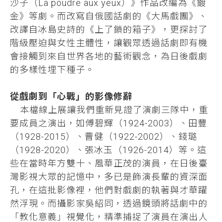
沙子（La poudre aux yeux）》作品改編為《鍍
金》等劇。而改寫自俄國話劇的《大馬戲團》、
改譯自冰島史詩的《上了鎖的箱子》，更探討了
階級壓迫與女性主體性，讓觀眾透過話劇即有機
會接觸到來自世界各地的藝術觀念，為日後戲劇
的多樣性埋下種子。
從戲劇到「心戰」的影像修辭
本檔線上展讓我們重新見證了演劇三隊中，重
要成員之演出，如傅碧輝（1924-2003）、田豐
（1928-2015）、曹健（1922-2002）、錢璐
（1928-2020）、張冰玉（1926-2014）等。這
些在當時年方雙十、風華正茂的演員，在日後臺
灣影視大眾的記憶中，多已是飾演長輩的資深面
孔，在這批影像裡，他們對戲劇的執著與才華躍
然浮現。而攝影家吳紹同，透過鏡頭將話劇中的
「教化意義」視覺化，精準捕捉了演員在演出人