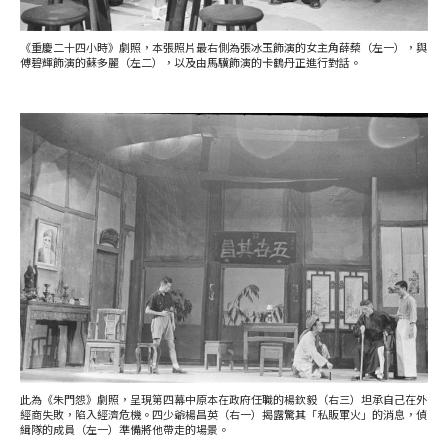
《重慶二十四小時》劇照，本張照片最右側為張冰玉飾演的女主角薛蔾（左一），與
傅碧輝飾演的蘇多麗（左二），以及由馬驥飾演的卡鶴丹正進行對話。
此為《朱門怨》劇照，呈現第四幕中原本在政府任職的楊欽毅（右三）坦承自己在外
經商失敗，陷入經濟危機。四少爺楊昌英（右一）揭露驚其「私販軍火」的消息，偵
緝隊的成員（左一）準備將他帶走的場景。