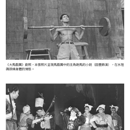
《大馬戲團》劇照，本張照片呈現馬戲團中的主角跑馬的小銃（田豐飾演），在水陸
碼頭練身體的情態。