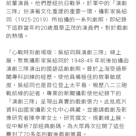
前輩演員，他們歷經抗日戰爭，於軍中的「演劇
三隊」扮演著文化重建的重要一環，攝影家吳紹
同（1925-2019）所拍攝的一系列劇照，即紀錄
下這群當年約20歲風華正茂的演員們，對於戲劇
的熱情。
「心戰時刻劇場版：吳紹同與演劇三隊」線上
展，聚焦攝影家吳紹同於 1948-49 年前後拍攝由
演劇三隊演出的國語話劇劇照。曾於上海受過新
聞專科訓練的經歷，使他具備極佳的敘事敏感
度，吳紹同也是首位登上太平島、親歷八二三砲
戰前線的記者，專業的新聞攝影使他紀錄下的
「演劇三隊」呈現出真實的戲劇張力。此批底片
資料由國家攝影文化中心典藏，並邀請戲劇及影
像研究者陳亭聿女士，研究撰文、規劃線上展，
從中解析7部經典劇碼，為大眾再次拉開了這些
塵封了70多年的戰後戲劇帷幕。