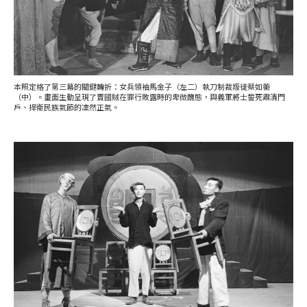
本照定格了第三幕的關鍵轉折：女兵領袖馬金子（左二）執刀制裁叛徒蔡如蘅
（中）。畫面生動呈現了賣國賊在罪行敗露時的卑微醜態，與義軍將士誓死肅清門
戶、捍衛民族氣節的凜然正氣。