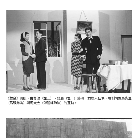
《鍍金》劇照，由曹健（左二）、錢璐（左一）飾演一對戀人佳偶，右側則為馬先生
（馬驥飾演）與馬太太（傅碧輝飾演）的互動。