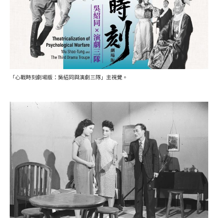
「心戰時刻劇場版：吳紹同與演劇三隊」主視覺。