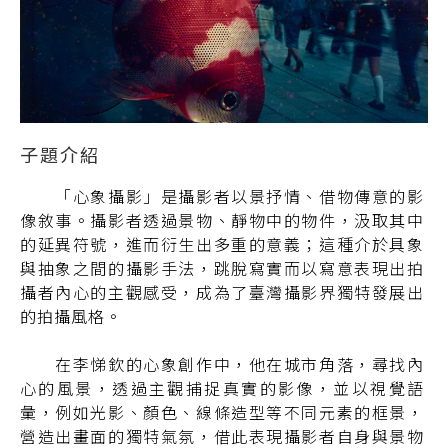
「心象攝影」是攝影者以景抒情、借物傳意的影
像敘事。攝影者透過景物、靜物中的物件，汲取其中
的延異符號，進而衍生出多重的意義；這種介於具象
與抽象之間的攝影手法，跳脫寫實而以寫意表現出拍
攝者內心的主觀感受，成為了臺灣攝影界獨特發展出
的拍攝風格。
在李悌欽的心象創作中，他在城市角落，尋找內
心的風景，透過主觀捕捉真實的影像，並以視覺語
彙，例如光影、顏色、線條造型等不同元素的框景，
營造出畫面的獨特氣氛，借此表現攝影者自身與景物