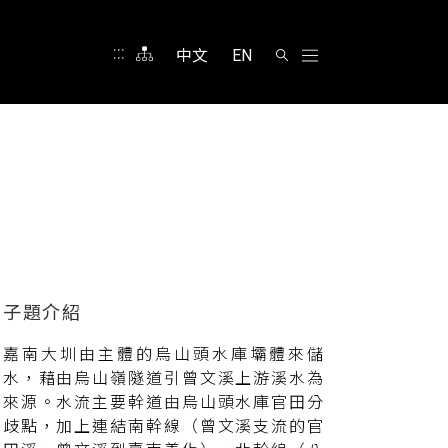
:::
中文
EN
嘉南大圳由主體的烏山頭水庫壩體來儲
水，藉由烏山嶺隧道引曾文溪上游溪水為
來源。水流主要幹道由烏山頭水庫官田分
歧點，加上連結南幹線（曾文溪支流的官