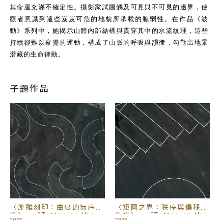
其命運充滿不確定性。攝影家試圖觸及可見與不可見的邊界，使
觀者意識到這些岌岌可危的地貌所承載的脆弱性。在作品《波
動》系列中，她揭示山體內部結構與貫穿其中的水流紋理，這些
持續卻難以察覺的運動，構成了山脈的呼吸與韻律，勾勒出地景
潛藏的生命律動。
子題作品
〈游離刻印：曲度的無序秩
〈矩圓之界：秩序與偏移的
序〉，《Tattoo on the
刻痕〉，《Tattoo on the