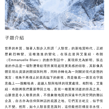
世界的本質，隨著人類步入所謂「人類世」的新地質時代，正經
歷劇烈轉變。這種激進的變化，在張志達與艾曼紐・布朗
（Emmanuelle Blanc）的創作對話中，展現得尤為鮮明。張志
達的作品是一場對瀝青紋理所展現超現實美感的頌歌，其影像具
體呈現出資源的開採與利用，同時亦轉化為一則關於現代姿態的
寓言：視角不再僅止於居高臨下的俯視，而是徹底──甚至在字面
意義上──脫離地表，超越人類與地球的現實處境。相對地，艾曼
紐・布朗將我們重新帶回土地，直視一種逐漸消逝的崇高之美。
山脈曾是令人敬畏的美，不僅象徵地質的深遠年代與空間的難以
企及，自古亦為信仰與神話的庇護之地。它們亙古屹立，似乎恆
久不變。然而，如今人類首度意識到，這些龐然巨構並非永恆，