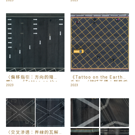
2023
2023
Earth》系列
Earth》系列
〈偏移指引：方向的殘
《Tattoo on the Earth》
響〉，《Tattoo on the
系列，〈場域干擾：靜態編
2023
2023
Earth》系列
碼的崩解點
〈交叉滲透：界線的瓦解與