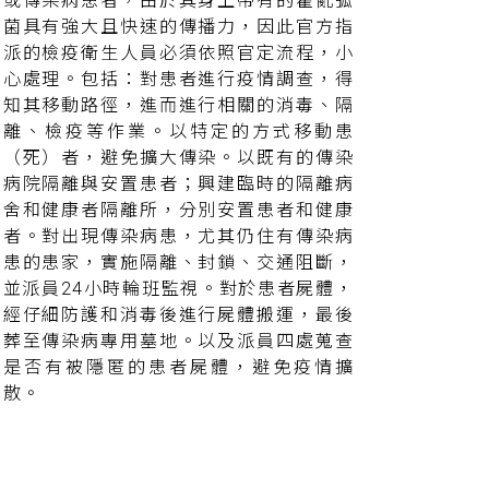
或傳染病患者，由於其身上帶有的霍亂弧
菌具有強大且快速的傳播力，因此官方指
派的檢疫衛生人員必須依照官定流程，小
心處理。包括：對患者進行疫情調查，得
知其移動路徑，進而進行相關的消毒、隔
離、檢疫等作業。以特定的方式移動患
（死）者，避免擴大傳染。以既有的傳染
病院隔離與安置患者；興建臨時的隔離病
舍和健康者隔離所，分別安置患者和健康
者。對出現傳染病患，尤其仍住有傳染病
患的患家，實施隔離、封鎖、交通阻斷，
並派員24小時輪班監視。對於患者屍體，
經仔細防護和消毒後進行屍體搬運，最後
葬至傳染病專用墓地。以及派員四處蒐查
是否有被隱匿的患者屍體，避免疫情擴
散。