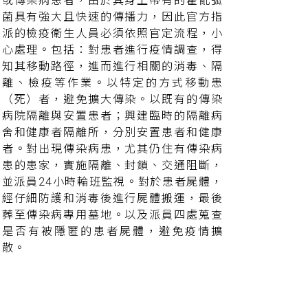
或傳染病患者，由於其身上帶有的霍亂弧
菌具有強大且快速的傳播力，因此官方指
派的檢疫衛生人員必須依照官定流程，小
心處理。包括：對患者進行疫情調查，得
知其移動路徑，進而進行相關的消毒、隔
離、檢疫等作業。以特定的方式移動患
（死）者，避免擴大傳染。以既有的傳染
病院隔離與安置患者；興建臨時的隔離病
舍和健康者隔離所，分別安置患者和健康
者。對出現傳染病患，尤其仍住有傳染病
患的患家，實施隔離、封鎖、交通阻斷，
並派員24小時輪班監視。對於患者屍體，
經仔細防護和消毒後進行屍體搬運，最後
葬至傳染病專用墓地。以及派員四處蒐查
是否有被隱匿的患者屍體，避免疫情擴
散。