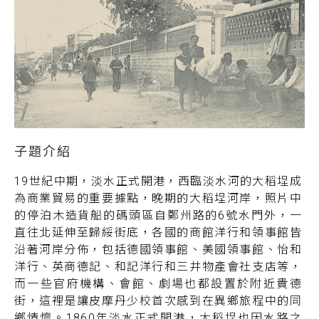
19世紀中期，淡水正式開港，西臨淡水河的大稻埕成
為商業貿易的重要據點，晚期的大稻埕河岸，照片中
的停泊木造貨船的碼頭區自鄭州路的6號水門外，一
直往北延伸至歸綏街底，各國的商館洋行和領事館皆
沿著河岸分佈，包括德國領事館、美國領事館、怡和
洋行、英商德記、和記洋行和三井物產會社支店等，
而一些官府機構、會館、劇場也都設置於附近貴德
街，這裡是讓皮摩丹少校首次感到在異鄉旅程中的同
鄉情懷。1860年淡水正式開港，大稻埕也因水路之