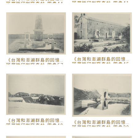
城、大小砲臺在此永駐，安平的景色與街道，府城的
珂羅版印刷寫真帖-圖像41
珂羅版印刷寫真帖-圖像44
歷史與人文，民眾日常的生命力，讓皮摩丹上校感受
良多駐足多日，留影最多。
到了打狗(高雄)，旅程已近尾聲，這個乙未之戰最後
進攻臺灣的港口，在十九世紀的確扮演一個極重要的
角色。在哨船頭洋人曾經聚集之處，只留下山上空蕩
《台灣和澎湖群島的回憶》
《台灣和澎湖群島的回憶》
的英國領事館官邸以及位於今高雄苓雅區，西班牙道
珂羅版印刷寫真帖-圖像45
珂羅版印刷寫真帖-圖像57
明會建立的臺灣第一座天主教堂聖母堂。而梅威令
(William Wykeham Myers, 1846-1920)醫生的住宅
與醫事教室、德國船長火士典(Hermann Heinrich
Vosteen)的住宅，軍事用的四角砲臺，這些與都在未
來沒多久消失在日人重建的手中。皮摩丹上校的鏡頭
彷彿為這些西方建築拍下畢業照，意外留下政權轉換
後西方人在臺灣的最後身影；而他也正要離去。
《台灣和澎湖群島的回憶》
《台灣和澎湖群島的回憶》
珂羅版印刷寫真帖-圖像40
珂羅版印刷寫真帖-圖像39
由澎湖馬公港附近向風櫃尾蛇頭山望去的風景，遠處