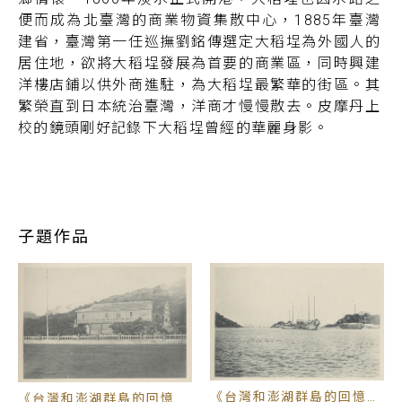
便而成為北臺灣的商業物資集散中心，1885年臺灣
建省，臺灣第一任巡撫劉銘傳選定大稻埕為外國人的
居住地，欲將大稻埕發展為首要的商業區，同時興建
洋樓店鋪以供外商進駐，為大稻埕最繁華的街區。其
繁榮直到日本統治臺灣，洋商才慢慢散去。皮摩丹上
校的鏡頭剛好記錄下大稻埕曾經的華麗身影。
從北到南，皮摩丹上校這趟異鄉行原本是任務在身，
但沿途的風景牽引著他思鄉的情懷。從北斗到雲林一
帶景緻，有竹林、果園，頗似十九世紀末西方流行的
子題作品
「如畫派風景」之中部風光，讓他憶起家鄉法國中部
的Limagne(里馬涅)平原。跟著日軍縱走福爾摩沙西
部，說好的綏靖之旅卻成為一場非典型的旅行，臺灣
的景色成為此行最大的吸引力。尤其來到早期的府城
臺南，這裡曾是福爾摩沙首都，更是從十七世紀至今
經歷各種戰事洗禮。無論是城牆、城河、砲臺，皮摩
丹少校看到清法戰爭和乙未戰事的斧鑿斑斑。億載金
《台灣和澎湖群島的回憶》
《台灣和澎湖群島的回憶》