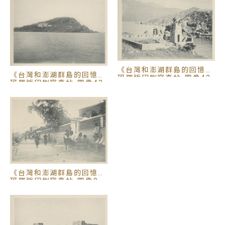
可隱約看見一紀念碑建築，距離孤拔(Anatole-
Amédée-Prosper Courbet, 1827-1885)墓園不遠
處。孤拔遺體稍後被運回法國舉行國葬，但他的遺物
與陣亡的副官若漢德中尉和事務官戴爾被一同埋葬於
媽宮拱辰門外。遙祭與追思，戰爭已經已遠去，斯人
獨自悵然！這趟臺灣與澎湖漁人群島巡禮，留下最美
《台灣和澎湖群島的回憶》
《台灣和澎湖群島的回憶》
珂羅版印刷寫真帖-圖像42
的、稀有的十九世紀臺灣與澎湖群島的影像記憶。
珂羅版印刷寫真帖-圖像43
《台灣和澎湖群島的回憶》
珂羅版印刷寫真帖-圖像9