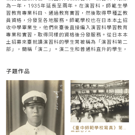
為一年，1935年延長至兩年。在演習科，師範生學
習教育專業科目、通過教育實習，然後取得甲種正教
員資格，分發至各地服務。師範學校也在日本本土招
收中學畢業生，他們來臺後直接編入演習科學習教育
專業和實習，取得同樣的資格後分發服務。從日本本
土招募來臺就讀演習科的學生常被稱為「演習科第二
部」，簡稱「演二」。演二生和普通科直升的學生，
雖然年齡和課程相同，但因學制、出身、在師範學校
就讀時間都不同，通常會形成兩個不同的團體，甚至
產生衝突。由於日本人入學師範學校的管道與機會遠
子題作品
多於臺灣人，日本時代後期臺灣的師範學校日本人學
生都占大多數。
《臺中師範學校寫真》第三
冊照片62