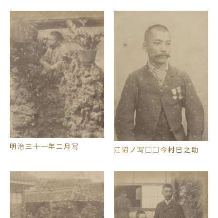
明治三十一年二月写
江沼ノ写□□今村巳之助