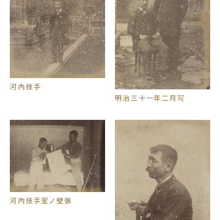
河內技手
明治三十一年二月写
河內技手室ノ壁張