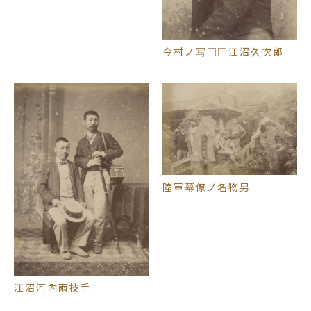
今村ノ写□□江沼久次郎
陸軍幕僚ノ名物男
江沼河內兩技手