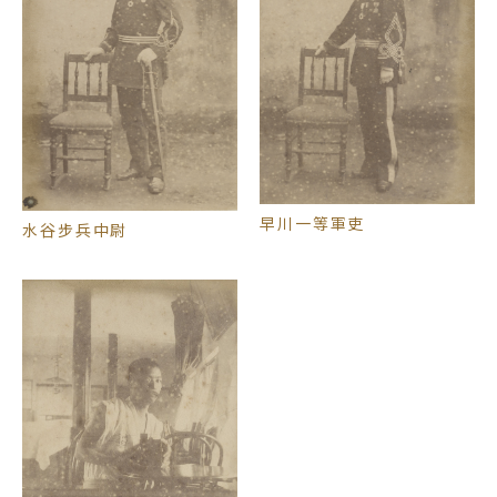
早川一等軍吏
水谷步兵中尉