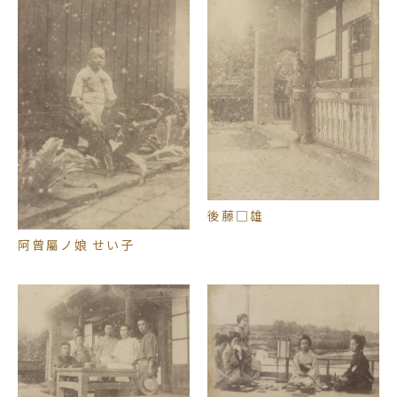
後藤□雄
阿曾屬ノ娘 せい子