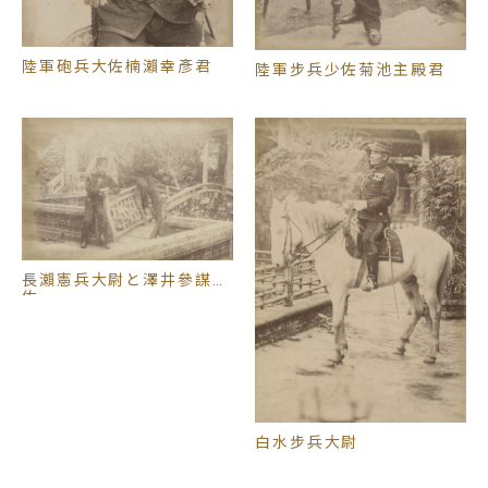
陸軍砲兵大佐楠瀨幸彥君
陸軍步兵少佐菊池主殿君
長瀨憲兵大尉と澤井參謀少
佐
白水步兵大尉