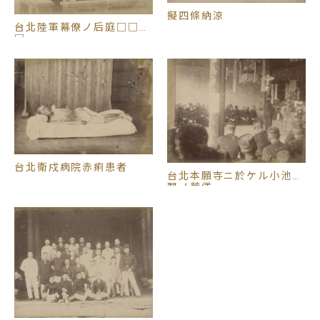
擬四條納涼
台北陸軍幕僚ノ后庭□□写
□
台北衛戍病院赤痢患者
台北本願寺ニ於ケル小池軍
醫ノ葬儀