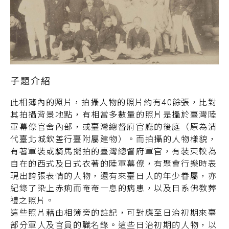
此相簿內的照片，拍攝人物的照片約有40餘張，比對
其拍攝背景地點，有相當多數量的照片是攝於臺灣陸
軍幕僚官舍內部，或臺灣總督府官廳的後庭（原為清
代臺北城欽差行臺附屬建物）。而拍攝的人物樣貌，
有著軍裝或騎馬擺拍的臺灣總督府軍官，有裝束較為
自在的西式及日式衣著的陸軍幕僚，有聚會行樂時表
現出誇張表情的人物，還有來臺日人的年少眷屬，亦
紀錄了染上赤痢而奄奄一息的病患，以及日系佛教葬
禮之照片。
這些照片藉由相簿旁的註記，可對應至日治初期來臺
部分軍人及官員的職名錄。這些日治初期的人物，以