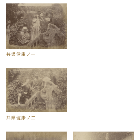
共樂健康ノ一
共樂健康ノ二