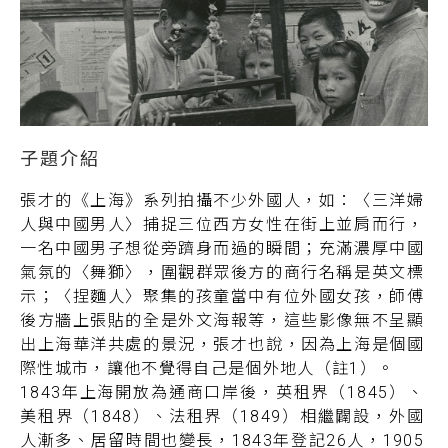
張才的《上海》系列拍攝不少外國人，如：〈三洋婦
人與中國男人〉捕捉三位西方女性在街上並肩而行，
一名中國男子想從旁躋身而過的瞬間；充滿濃厚中國
氣氛的〈舞獅〉，圍觀群眾後方的商行名稱是英文標
示；〈捏麵人〉聚集的孩童當中有位外國女孩，師傅
後方牆上張貼的全是外文海報等，這些影像無不呈顯
出上海華洋共處的景況，張才也說，因為上海是個國
際性城市，讓他不覺得自己是個外地人（註1）。
1843年上海開放為通商口岸後，英租界（1845）、
美租界（1848）、法租界（1849）相繼闢設，外國
人漸多、居留時間也變長，1843年登記26人，1905