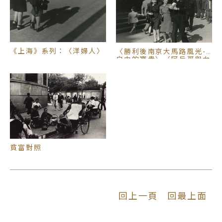
註2：外僑數據引自：熊月之等選編，《上海的外國
人：1842-1949》，上海古籍出版社，2003年。
《上海》系列：〈洋婦人〉
〈勝利後南京大馬路風光-
自由的寶貴〉（阿兵哥與女
郎）
貧富對照
回上一頁
回最上面