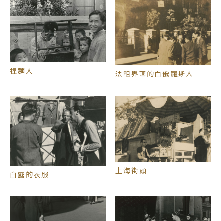
地。俄人的生活兩極：倉皇逃離的成了難民，有帶家
產者還可過著優渥的生活，他們大多接受過良好的教
育。張才照片裡的西方面孔雖然沒有特別區辨是哪一
國人，仍能見到他們過著兩極化的生活，像是：有女
士穿著毛皮大衣貴氣逼人，可〈白露的衣服〉裡的俄
羅斯男子在路邊兜售舊衣，另一張〈上海街頭〉擺攤
賣香水的男士衣著卻又頗有派頭。
捏麵人
法租界區的白俄羅斯人
2010年，劉海粟美術館團隊曾追尋張才的拍攝足
跡，指出〈白俄羅斯社區配鑰匙招牌〉、〈法租界區
的白俄羅斯人〉兩張照片的拍攝地點應是虹口區舟山
路和霍山路交界處，當時是猶太人聚居區，並非作品
名稱標示的法租界區。
二戰期間，有3萬多名歐洲的猶太難民來到上海，其
中2.5萬人在此生活到二戰結束，形成獨立的猶太社
區，有些建築保留至今並改為上海猶太難民博物館，
上海街頭
白露的衣服
紀念這段歷史。
註1：黃翰荻，〈「張才訪問記」始末〉，《張
才》，臺北市立美術館出版，2010年，頁242。