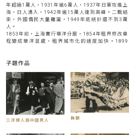
年超過1萬人，1931年逾6萬人，1937年日軍攻進上
海，日人湧入，1942年逾15萬人達到高峰。二戰結
束，外國僑民大量離滬，1949年底統計還不到3萬
人。
1853年前，上海實行華洋分居，1854年租界修改章
程變成華洋混處，租界城市化的速度加快。1899
年，英美租界改稱國際公共租界，人數更是飛躍性成
長，外僑國籍最多時曾高達58國，1910年之前英國
人最多，1915年之後日本人躍居第一，上海外僑以
子題作品
從事商業活動居多，佔40%以上。（註2）
張才1942年到上海，正逢日僑人數最多的時候，持
日本護照的張家人落腳在日僑集中的蘇州河以北，當
地洋溢濃重的東洋氣息而有「小東京」之稱，不過，
目前所見張才的《上海》系列並未看到有日僑所在的
街景紀錄。
上海外僑當中最特別的兩個群體，就是無國籍俄國人
舞獅
與猶太人。1917年「十月革命」後，不少俄羅斯人
三洋婦人與中國男人
流亡海外，上海法租界是哈爾濱之外的另一個聚集