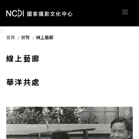
跳到主要內容區塊
:::
首頁
展覽
線上藝廊
線上藝廊
華洋共處