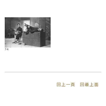
道具，而是人性貪婪與道德拉鋸的視覺符號，讓觀眾
在欣賞戲劇的同時，不知不覺地接受了劇碼背後的價
值導向。
這批顯影的劇照，紀錄了演劇三隊在臺落腳初期多元
的藝術視野。展出劇碼涵蓋了當時中國話劇黃金時期
的經典與各種實驗性的轉譯作。除了當時演出最多
場、耗資鉅萬的歷史大戲《明末遺恨》，透過鄭成功
7-4
（1624-1662）與南明悲歌構建民族認同之外，還包
括呈現現實主義掙扎、由沈浮（1905-1994）編劇的
《重慶二十四小時》，從中我們看見個人意志在生活
困境與道德抉擇間的拉鋸。吳紹同紀錄了角色在金錢
誘惑與精神覺醒間的周折迴旋，提醒觀眾藝術素養提
升、愛國精神應超越物質逸樂的追求。另一方面，本
檔線上展覽也引入五四運動之後對封建體制的批判與
回上一頁
回最上面
其崩解，如《朱門怨》（原名《成都二重奏》）以深
宅大院的頹敗隱喻舊時代體制的瓦解，傳達出抗戰不
僅是對外禦侮，更是對內清理封建餘孽的契機。影像