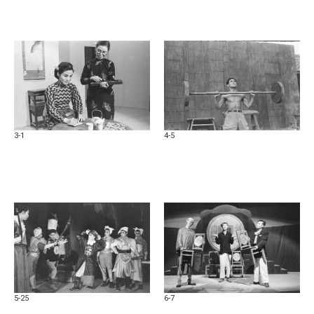
公司學習影像製作，並在上海中國新聞專科學校受過
系統訓練，這使他具備極佳的敘事敏感度。遷徙來臺
後，他曾是首位登上太平島、親歷八二三砲戰前線的
記者，這種長期處於第一線觀察社會劇變的視角，使
他紀錄下的「演劇三隊」呈現出與一般藝術攝影截然
不同的真實張力。這批於 2017 年進入國家攝影文化
中心典藏的珍稀底片，展現了吳紹同如何利用報導攝
影的直覺，將話劇中的「教化意義」視覺化。他的攝
3-1
4-5
影不求華麗造作，卻極度貼切地捕捉了話劇具備的抗
戰意識與心戰特質。他對舞臺空間的掌握反映了當時
克難卻專業的造景邏輯，其中讓人印象深刻的，是攝
影家也相當擅長捕捉人物肖像與對手戲中的性格碰
撞，使演員的風采被封凝於底片之上。透過吳紹同的
鏡頭，戲劇衝突被濃縮在演員的幽微神態中。他精準
捕捉了演員在人生抉擇、階級對峙、性別角色挑戰時
的瞬間，這不僅是演技的紀錄，更是「心戰」修辭的
具象化。他利用特寫與俐落的構圖，聚焦如《財狂》
中的錢幣、《上了鎖的箱子》中的箱子、或《鍍金》
5-25
6-7
中象徵虛榮的錶鍊。這些關鍵道具在鏡頭下不再只是