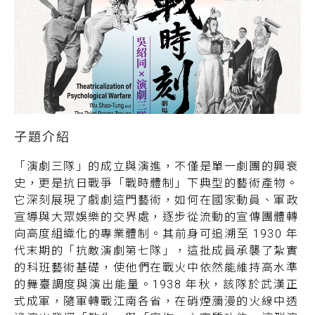
「演劇三隊」的成立與演進，不僅是單一劇團的興衰
史，更是抗日戰爭「戰時體制」下典型的藝術產物。
它深刻展現了戲劇這門藝術，如何在國家動員、軍政
宣導與大眾娛樂的交界處，逐步從流動的宣傳團體轉
向高度組織化的專業體制。其前身可追溯至 1930 年
代末期的「抗敵演劇第七隊」，這批成員承襲了紮實
的科班藝術基礎，使他們在戰火中依然能維持高水準
的舞臺調度與演出能量。1938 年秋，該隊於武漢正
式成軍，隨軍轉戰江南各省，在硝煙瀰漫的火線中透