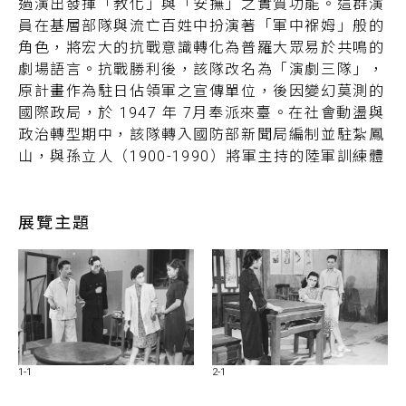
過演出發揮「教化」與「安撫」之實質功能。這群演
員在基層部隊與流亡百姓中扮演著「軍中褓姆」般的
角色，將宏大的抗戰意識轉化為普羅大眾易於共鳴的
劇場語言。抗戰勝利後，該隊改名為「演劇三隊」，
原計畫作為駐日佔領軍之宣傳單位，後因變幻莫測的
國際政局，於 1947 年 7月奉派來臺。在社會動盪與
政治轉型期中，該隊轉入國防部新聞局編制並駐紮鳳
山，與孫立人（1900-1990）將軍主持的陸軍訓練體
系整合，此時期的演出不僅是軍事體系下的康樂活
動，更是國民政府試圖在戰後臺灣推動「去日本化，
再中國化」文化重建戰略的重要一環。直到 1950 年
展覽主題
整編併入國防部康樂總隊，正式確立其在臺演出時間
最長、影響力最廣的軍中演劇團體地位。
本展覽的核心，聚焦於攝影家吳紹同（1925-2019）
於 1948-49 年前後拍攝由演劇三隊演出的國語話劇
劇照。吳紹同的攝影背景深受上海與戰地記者經驗影
響，此時他的視覺風格並非追求抽象的美學表現，而
1-1
2-1
是具備強烈功能性與臨場感的報導攝影。他曾於電影