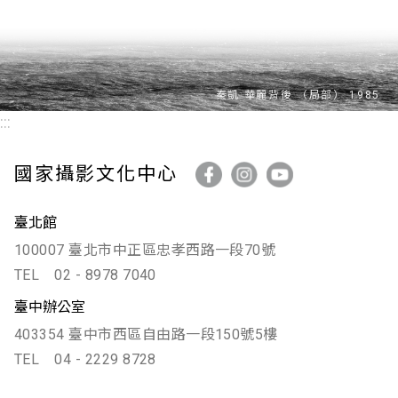
當中尤為有趣精彩的，要數西方經典中國化的幾齣劇
作，包括曹禺（1910-1996）將莫里哀（Molière，
1622-1673）的名作《吝嗇鬼（L'Avare）》（或譯
作《慳吝人》）改編為《財狂》、將臘必虛
（Eugène Labiche，1815-1888）的名作《迷眼的
沙子（La poudre aux yeux）》作品改編為《鍍金》
:::
等兩部劇作，顯示當時除了曹禺的三部曲之外，也有
精彩的改譯劇問世。透過馬家場景中算盤與西洋鋼琴
國家攝影文化中心
的並置，吳紹同拍出了抗戰後急於接軌國際卻又紮根
市井的社會面貌，並記錄了以滑稽、誇張的演員肢
體，展現對投機主義的辛辣嘲諷。而改寫自俄國話劇
臺北館
的《大馬戲團》與改譯自冰島史詩的《上了鎖的箱
100007 臺北市中正區忠孝西路一段70號
子》更展現了跨文化的現代性思考，這兩齣劇在政治
TEL
02 - 8978 7040
動員之餘，也探討階級壓迫與女性主體性，讓臺灣觀
眾在戰後初期（1945-1949）即有機會接觸到來自世
臺中辦公室
界各地的藝術觀念，為日後戲劇的多樣化埋下種子。
403354 臺中市西區自由路一段150號5樓
TEL
04 - 2229 8728
這些劇碼是國民政府積極透過戲劇演出進行政治宣傳
與心理疏導的手法。吳紹同的攝影精準地服務了這種