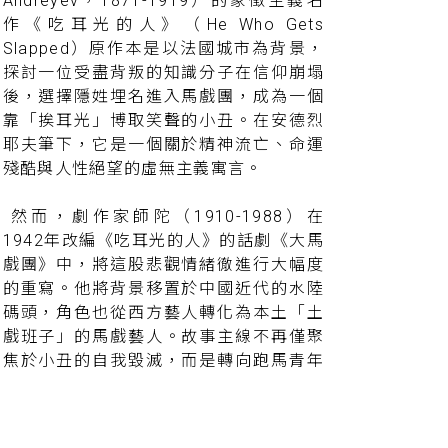
Andreyev，1871-1919）的象徵主義名
作《吃耳光的人》（He Who Gets
Slapped）原作本是以法國城市為背景，
探討一位受盡背叛的知識分子在信仰崩塌
後，選擇隱姓埋名進入馬戲團，成為一個
靠「挨耳光」博取笑聲的小丑。在安德烈
耶夫筆下，它是一個關於精神流亡、命運
殘酷與人性絕望的虛無主義寓言。
然而，劇作家師陀（1910-1988）在
1942年改編《吃耳光的人》的話劇《大馬
戲團》中，將這股悲觀情緒徹進行大幅度
的重寫。他將背景移置於中國近代的水陸
碼頭，角色也從西方藝人轉化為本土「土
戲班子」的馬戲藝人。故事主線不再僅聚
焦於小丑的自我毀滅，而是轉向跑馬青年
小銃與走索姑娘翠寶的愛情。他們是馬戲
團底層社會中最純真的一對，渴望掙脫命
運的枷鎖。然而，自詡貴族後裔的慕容天