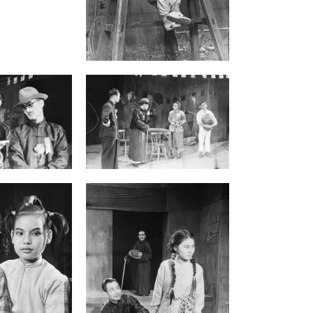
團般的流動劇場特質，使原本的社會批判
議題，在光復初期的社會語境下，演化為
一種兼具大眾娛樂與民族自覺的混血文化
表演。這批劇照具體呈現了西方劇作在中
國與臺灣本土化過程中，融合象徵深度與
現實質感的獨特面貌。