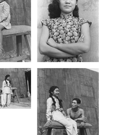
下了珍貴的視覺見證。當時正值第三屆臺
灣光復節，在博覽會的盛大背景下，這批
影像紀錄了戲劇能量隨政權更迭轉向臺灣
的關鍵瞬間。攝影家為呼應「水陸碼頭」
的草根設定，特意在室外自然光下，以水
泥建物與簡易搭建的高腳長凳作為主場
景。這種去劇場化的空間敘事，不僅強化
了底層藝人流離失所的真實感，更在簡約
背景前，更精準捕捉角色或獨立自省，或
對峙、揶揄、挑逗、拒從等對手戲，引發
觀眾辯證的瞬間。
由演劇三隊詮釋的版本，展現了戰後初期
演劇力量在政治動員與庶民美學間的拉
鋸。透過吳紹同的鏡頭，我們可以看見翠
寶與小銃學跑馬時的純真期待，與慕容天
錫那種算計、卑微的嘴臉形成強烈對比；
整體呈現出一種粗獷且具生命力，如馬戲