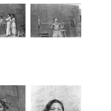
錫為圖錢財，執意將女兒翠寶委身給墮落
的黃大少爺為妾；馬戲團老闆娘蓋三省則
因覬覦小銃，在背後陰狠操弄。最終純真
愛情在黑暗社會的壓迫下走投無路，小銃
與翠寶以極端的服毒之舉，完成了對現實
沉痛的控訴。
作為抗戰時期的戲劇作品，《大馬戲團》
具有強烈的社會教化意涵。它透過慕容天
錫的愛慕虛榮與蓋三省的毒辣操縱，建構
出腐敗與自私的視覺符號，旨在諷刺當時
社會中見利忘義、卑躬屈膝的逆賊與同
謀，提醒民族苦難往往源於內部道德的崩
解、出賣。這種從個人精神絕望轉向階級
剝削批判的敘事，成功地將西方經典轉化
為喚醒民族自覺的「心戰」時刻。
吳紹同在 1948 年為軍中演劇三隊在臺演
出所拍攝的劇照，為這段跨文化傳播史留