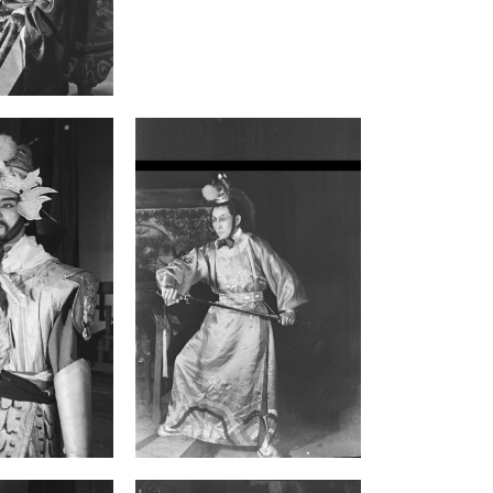
烈間取得平衡。
攝影家吳紹同的劇照紀錄，進一步證實這
是一場耗資巨大的政治製作。相對於其他
克難戲劇，其舞臺造景層次豐富、戲服細
緻考究。如當時報導所述，在資源匱乏的
背景下，據當時報導指出此劇光是服服裝
部分就投入高達兩千餘萬製作費（應是以
舊臺幣計價）。吳紹同特別採用深色背景
搭配專業打光，以肖像攝影手法凸顯主角
的悲壯感，深刻反映歷史劇作為政治工具
與中國正統象徵，在視覺與宣傳上都被傾
注更多資源，成為當時心戰宣傳中的「重
頭戲」。