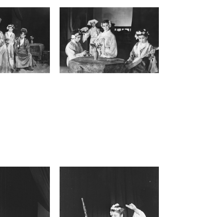
「碧血花」象徵烈士鮮血，在民族危亡之
際，這種頑強抗爭的精神是救亡圖存的關
鍵。劇中具體描繪了清兵南下、江東淪陷
時，官員如錢謙益（1582-1664）、公鼐
（1558-1626）等「新貴」喪失節操、卑
躬屈膝的媚態，與葛嫩娘雖出身風塵卻深
明大義、嚼舌噴血的剛烈形成強烈對比。
吳劍聲企圖透過戲劇「古為今用」，將劇
中人物的悲劇轉化為集體的愛國情操與民
族大義。他強調這不只是個人的英雄主
義，而是要展現整個時代的忠奸分明，藉
此強化政治宣傳的效果，激發民眾對抗不
義、抵禦外侮的愛國決心。
這種以歷史反映現實的「愛國古裝劇」，
在抗戰時期達到寫作高峰，多取材南明或
晚清背景，藉由突出民族英雄氣節與時局
呼應，在激發民族情緒上扮演重要角色。
戰後四年，這股歷史劇熱潮延伸至臺灣，