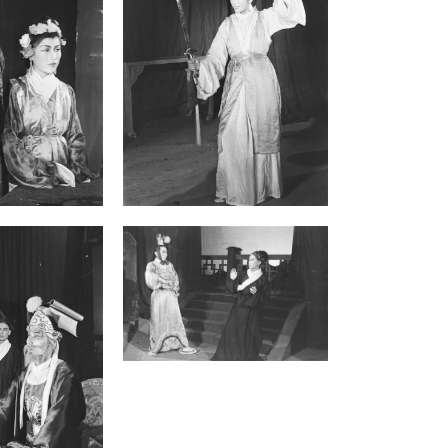
阿英的作品影響尤深，先是以《海國英
雄》首開風氣，而《明末遺恨》更成為當
時在臺演出次數最多的劇目。這部誕生於
戰亂的作品，不僅盛演不衰，更跨越地域
成為政治符號的載體。
演劇三隊選擇在紀念鄭成功的時空背景下
演出《明末遺恨》，導演吳劍聲在執導過
程中，將重心置於「氣節」形塑，試圖透
過「碧血花」意象強化民族鬥志，並力圖
展現忠奸分明的立場。然而，全劇結構呈
現高度二元對立，服務宣傳功能多過於對
歷史複雜性的探討，使其成為凝聚愛國精
神的政治手段。演員張方霞詮釋了孫克咸
在誘惑與存亡間的抉擇；張冰玉（又明張
平、張萍，當時的報紙上則寫為張屏，
1926-2014）則憑藉十餘年戲劇經驗飾演
葛嫩娘，試圖在角色柔情與政治要求的剛