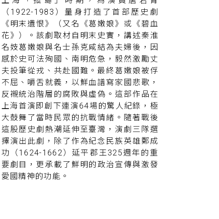
上海「孤島」時期，為演員唐若青
（1922-1983）量身打造了首部歷史劇
《明末遺恨》（又名《葛嫩娘》或《碧血
花》）。該劇取材自明末史實，講述秦淮
名妓葛嫩娘與名士孫克咸結為夫婦後，因
感於史可法殉國、南明危急，毅然激勵丈
夫投筆從戎、共赴國難。最終葛嫩娘被俘
不屈、嚼舌就義，以鮮血譜寫家國悲歌，
反襯統治階層的腐敗與虛偽。這部作品在
上海首演即創下連演64場的驚人紀錄，極
大鼓舞了當時民眾的抗戰情緒。隨著戰後
這股歷史劇熱潮延伸至臺灣，演劇三隊選
擇演出此劇，除了作為紀念民族英雄鄭成
功（1624-1662）延平郡王325週年的重
要劇目，更承載了鮮明的政治宣傳與激發
愛國精神的功能。
導演吳劍聲（生卒年不詳）在執導這齣戲
時，將核心聚焦於「氣節」二字。他認為