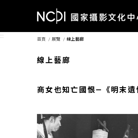
跳到主要內容區塊
:::
首頁
展覽
線上藝廊
線上藝廊
商女也知亡國恨—《明末遺