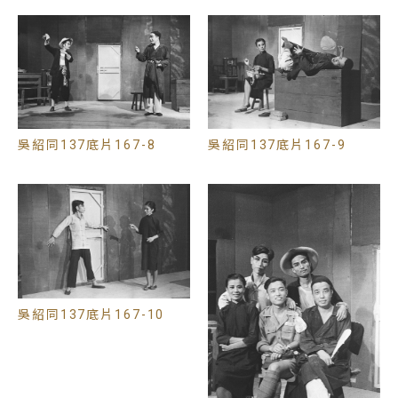
許多抗戰劇中女性常扮演的受害者或支持者，維格地
斯其實是整場戲的決策者與執行者。劇末，她甚至選
擇交還戒指與丈夫訣別，在1950年代強調秩序與威
權的臺灣社會中，帶有高度女性主義反叛色彩，在當
時可說是有相當前衛性的劇作。
這齣非典型的抗戰戲劇，以冰島史詩為背景淡化國族
吳紹同137底片167-8
吳紹同137底片167-9
符號，避免了直接的政治教條，以女性為主角翻轉性
別權力，以極簡的敘事和舞臺，將戲劇張力集中在
「金錢誘惑」與「人格操守」的拉鋸，而非單純的武
力對抗。這種另類心戰劇場的引入與傳播，也成為戰
後初期吸收西方現代戲劇養分的管道，為後來臺灣戲
劇的多樣化發展埋下了種子。
這組由吳紹同拍攝、演劇三隊演出的劇照，只用少少
吳紹同137底片167-10
幾幀照片，精煉的視覺語彙，成功地將全劇衝突濃縮
在靜態影像中。他精準捕捉「錢袋」與「箱子」等核
心符碼，更以女主角冷靜堅毅的眼神與主動的動態、
齊整俐落的衣裝造型，對照丈夫托德癱軟在箱子上、