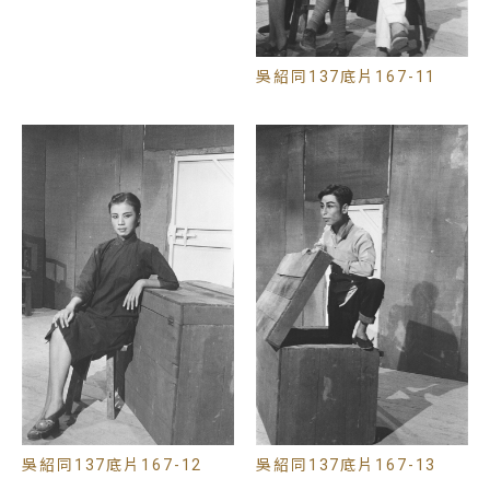
頭部微縮且姿態委靡、搖扇落魄的無能感，翻轉以男
性為中心的心戰與軍事敘事主流，演劇三隊選擇這齣
戲並留下這組影像，展現當時對性別秩序與人性尊嚴
吳紹同137底片167-11
的挑戰和反思。
吳紹同137底片167-12
吳紹同137底片167-13