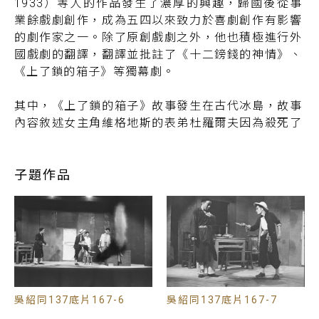
1933）等人的作品發生了濃厚的興趣，歸國後從事
業餘戲劇創作，成為五四以來致力於喜劇創作有影響
的劇作家之一。除了原創戲劇之外，他也積極進行外
國戲劇的翻譯，翻譯並批註了《十二鎊錢的神情》、
《上了鎖的箱子》等獨幕劇。
其中，《上了鎖的箱子》故事發生在古代冰島，故事
內容敘述女主角維格地斯的表弟杜羅爾夫因為殺死了
賀爾，遭到賀爾的好兄弟英齊爾德等人的追捕。杜羅
爾夫逃到了其表姐維格地斯家中尋求庇護。維格地斯
的丈夫托德得知消息後，原本礙於親族義務不得不收
子題作品
留，但當他面對英齊爾德的威脅以及對方提出的金錢
誘惑時，他那懦弱與貪婪的本性便顯露出來，打算背
棄道義、出賣杜羅爾夫以換取賞金。
然而，維格地斯對丈夫托德的卑劣行徑感到極度鄙
視。在英齊爾德搜查時，她巧妙利用「上了鎖的箱
子」展現智慧與膽識，瞞過追補者，並在保護了表弟
吳紹同137底片167-6
吳紹同137底片167-7
的同時，揭穿與羞辱丈夫托德的自私與膽怯。不同於