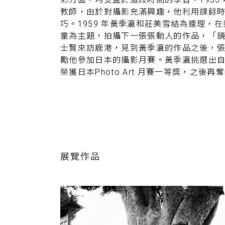
教師，由於對攝影充滿興趣，他利用課餘
巧。1959 年黃季瀛和莊美雪結為連理
童為主題，拍攝下一張張動人的作品，「
士賢來訪鹿港，見到黃季瀛的作品之後，
勵他參加日本的攝影月賽。黃季瀛挑選出自
榮獲日本Photo Art 月賽一等獎，之後
1960 年代，黃季瀛開始嘗試彩色攝影。1
深刻動人的彩色紀實影像。1966 年，
於當時邀請的評審頗具公信力，再加上獎
展覽作品
件，最後奪得1967 年大華盃金像獎年
黃季瀛重新審視過往的創作，他開始以鹿
活系列。1969 年舉行首次個展「鹿港—美
件作品獲得全國天后宮攝影大賽黑白、彩
關鍵，優游於彩色攝影的世界。