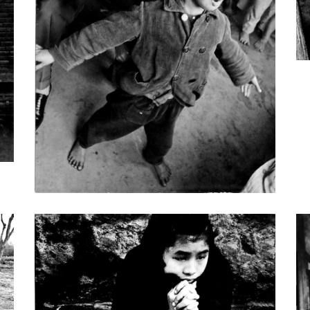
版的刊物《中國攝影》發表專欄文章，介紹世界知
於推廣攝影有著相當大的貢獻。六十多年來，黃季瀛
影是敘寫來自心靈的語言，透過鏡頭，呈現出攝影家
人們啟發和省思，甚而讓觀者從中感受到幸福滋味。