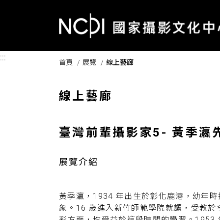
跳到主要內容區塊
:::
首頁
展覽
線上藝廊
線上藝廊
臺灣前輩攝影家5- 黃季瀛
展覽介紹
黃季瀛，1934 年出生於彰化鹿港，幼
象。16 歲進入新竹師範學院就讀，受教
彩方面，均受益於這段時間的學習。195