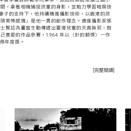
時間，拿著相機捕捉孩童的身影，並勉力學習暗房技
，在妻子的支持下，他持續精進攝影技術，以鹿港的孩
鏡頭常帶感情」是他一貫的創作理念。適逢攝影家張
張士賢認為畫面生動傳遞出臺灣兒童的天真無邪，鼓
己喜愛的作品參賽，1964 年以〈針的顫慄〉一作
再奪得年度獎。
963 年前往臺東蘭嶼參訪，為當時的蘭嶼留下一系列
[完整閱讀]
《大華晚報》仿日本的月例賽舉辦大華盃攝影比賽，由
品十分優渥，吸引不少攝影家參賽。黃季瀛也按月投
度賽第一名。大華盃評審主張的「健康寫實主義」，讓
港寺廟宗教活動為主軸，走遍大街小巷，拍攝庶民生
的故鄉」，接著在1974 年以〈上上籤〉、〈誠〉兩
色雙重金獎。經過多年研究與探索，黃季瀛逐步掌握