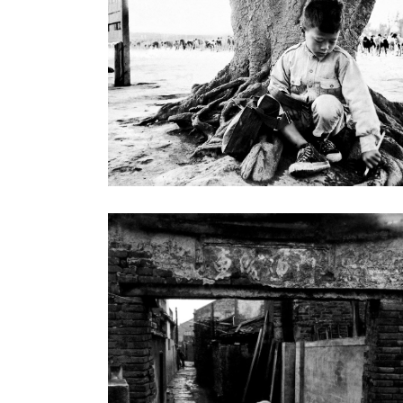
1970 年代加入「鄉土文化攝影群」後
變化下的過往風華。1984 年，國立歷史
蹟」專題，黃季瀛與徐清波等人揹著相機
築背後的歷史故事。同年，歷史博物館以
—國家一級古蹟專集》。
對黃季瀛來說，攝影不但是他終身的嗜好，
起，黃季瀛不時前往中國拍攝照片，足跡
過鏡頭，留存少數民族的風土人情、遼闊
走過的地方，在臺灣的雜誌上發表。除了
文字，用照片來喚起人們對生活環境更深
黃季瀛在1984 年加入中國攝影學會，並於1