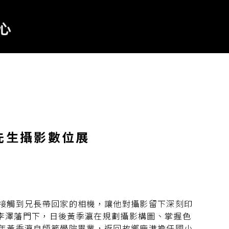
先生攝影數位展
年時接觸到兄長帶回家的相機，讓他對攝影留下深刻印
於李澤藩門下，日後黃季瀛在規劃攝影構圖、掌握色
3 年黃季瀛自師範學院畢業，返回故鄉鹿港擔任國小