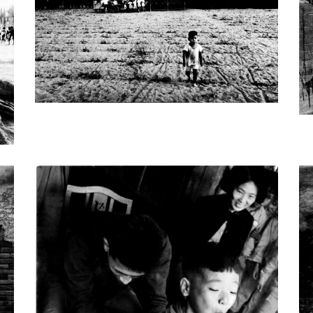
，黃季瀛走遍臺灣各鄉鎮，以鏡頭代替雙眼，記錄時代
博物館邀請「鄉土文化攝影群」拍攝「國家一級古
至全臺各地取景，黃季瀛更蒐集資料，寫下這些古建
這些珍貴的圖文資料舉辦特展，並出版了《鄉土影展
同時也是「讀萬卷書，行萬里路」的實踐。1988年
遍及當時罕有人至的雲貴，甚至蒙古、新疆等地。透
壯麗的邊疆風光；拍攝之餘，他更以生動的文字記錄
中國，黃季瀛也踏遍東西亞、歐美等國，以鏡頭代替
刻細膩的關懷。
987 年獲博學會士，持續耕耘十多年後，1999 年