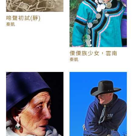
鳴。除了藝術價值外，並傳遞樸厚的人文精神及重視
生態自然的正面意義。曾在美國達拉斯Turmmell
啼聲初試(靜)
Crow 東方美術館、台北市立美術館、國父紀念館等
秦凱
地展出，並曾榮獲Plano Camera Club的「年度幻燈
片」獎、亞洲電影節「最佳紀錄片」獎及美國國家攝
影記者協會和大英百科全書的「年度焦點新聞」獎。
傈傈族少女，雲南
秦凱
綜觀秦凱一生的作品琳瑯滿目、美不勝收，攝影地點
片及世界三十多個國家，包含錫金、安道爾、不丹、
中國蒙藏等偏遠地區。在攝影的生命旅程，秦凱總是
秉持一種尊重的態度面對他所拍攝的主題對象，透過
鏡頭忠實訴說著影像背後的故事。他謙卑的說道：他
的作品談不上創作，這些影像都是大自然的禮物，造
物者只是透過他的雙眼雙手在適當的環境、對的天氣
和對的時間按下快門。攝影老頑童，持續補風獵影，
樂此不疲。