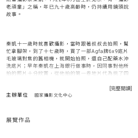
老頑童」之稱，年已九十歲高齡時，仍持續用鏡頭說
故事。
秦凱十一歲時就喜歡攝影，當時跟著叔叔去拍照，幫
忙拿腳架，到了十七歲時，買了一部Agfa牌6x9底片
毛玻璃對焦的舊相機，就開始拍照，還自己配藥水沖
洗底片；早年秦凱在上海銀行做事時，因同事對他所
拍的照片十分欣賞，從他拍的第一卷地片代為挑了四
張參加良友畫報的攝影比賽，結果無心插柳下，竟有
三張照片獲獎，一鳴驚人，從此改變秦凱的生涯，辭
[完整閱讀]
主辦單位
國家攝影文化中心
掉銀行工作，專心位良友畫報拍照。
展覽作品
歷經二次大戰的時代背景，秦凱投入戰地記者的行
列，早期攝影題材多屬紀實和報導攝影。陸續擔任中