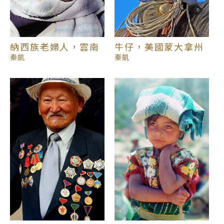
牛仔，美國蒙大拿州
納西族老婦人，雲南
秦凱
秦凱