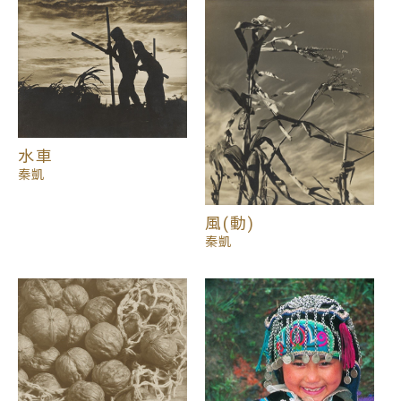
央社攝影記者、哥倫比亞廣播公司CBS 首位駐臺特派
員，為國家發展留下珍貴的影像，更見證大時代的變
遷。進入中期，因為開創廣告事業期間，對攝影內容
多以明確傳達資訊之觀念攝影為導向。
水車
秦凱在退休後，對攝影的熱忱未曾間斷，晚期作品趨
秦凱
於多元，因為跑遍各地，視野開闊，取材取景不受拘
束，更不追隨一般攝影學派的流行，強調自然而不刻
意做作。一方面運用他出身攝影記者背景之敏銳細膩
風(動)
而扎實的攝影技巧融入美學觀點，以相機為畫筆，題
秦凱
材除了展現豐富嫻熟的藝術美學追求外，他敏銳的攝
影眼更帶大家進入「畫」、「像」合一的境界，將他
人生行腳所及每個區域的人文自然生態特色，透過他
瞬間按下快門的一刻，擷取到令人讚嘆的精彩畫作。
或抽象或唯美寫實，或更深層的傳遞出藝術家內在的
觀想，很多作品甚至傳達出他老頑童看世界—幽默豁
達的人生態度，讓觀者透過他的作品產生很大的共