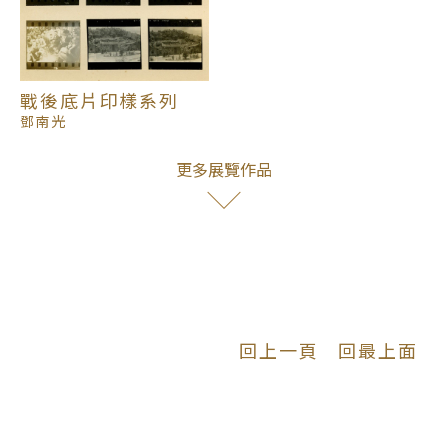
現存鄧南光親手放大製作的展覽作品，多為戰後因應
影會聯展等邀約所製作，這種狀況也反映了臺灣早期
戰後底片印樣系列
前輩攝影家的普遍現況。然而，在他現存的攝影資產
鄧南光
之中，底片印樣卻是一塊相當獨特的瑰寶。底片印樣
是由膠捲底片與相紙直接接觸後印曬出原寸大小的影
更多展覽作品
像，多作為攝影家選件、製作作品前工作的手稿之
用。鄧南光的底片印樣可分成兩部分：戰前的底片印
樣，由鄧南光親手將一格格的底片製作印樣後剪下，
再插入Leica底片簿之中，底片簿紀錄了當年在日本
留學，以及返台後的北埔、台北戰前風光。戰後的底
片印樣，則將印樣貼附於卡紙之上，現存共計689件
的卡紙，內容則是影會紀錄的女性外拍身影，以及鄧
南光眾多的寫實快拍紀錄。透過這一些印樣，讓我們
回上一頁
回最上面
看見鄧南光創作形式的多樣性，而此些印樣，同時素
樸紀錄了攝影家進入場景之後，由拍攝的角度、按下
快門的時間，乃至於在印樣上親手紀錄下的註記等，
更顯現出底片印樣的獨特性。本次擇取鄧南光戰後的