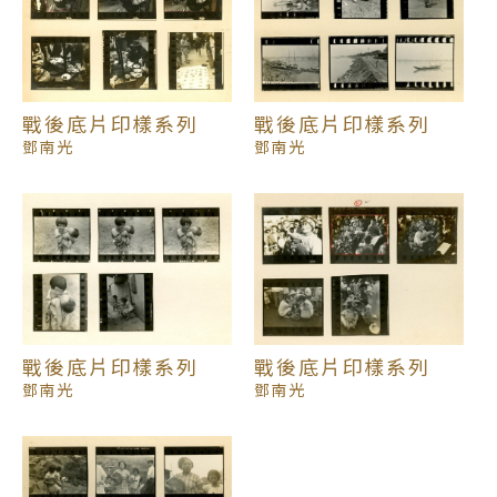
一次攝影講習，每月舉行一次作品觀摩會，隔年第一
屆「自由影展」於臺北美而廉畫廊展出，此後每年接
續展覽。1953年擔任「中國攝影學會」在台復會發起
人之一，並協助「台北市攝影學會」成立。1960年照
相器材行因營運困難而關閉，進入台北「美國海軍第
戰後底片印樣系列
戰後底片印樣系列
二醫學研究所」負責醫學攝影工作。1963年「台灣省
鄧南光
鄧南光
攝影學會」成立，成為台灣具全體性的代表攝影組
織。1971年6月17日因心臟病突發逝世。
1986年，鄧南光的作品於《光華》雜誌「鄧南光—浪
漫且落寞底靈魂」一文中刊登，受到各界再重視，而
後許多作品重新再被發掘，例如早期留學東京系列、
戰後底片印樣系列
戰後底片印樣系列
北埔、女性容顏、酒室系列等等；這些因應發想、企
鄧南光
鄧南光
劃、編輯和展覽所構成不同面向的鄧南光，讓他的作
品形成別具魅力的特色，也使我們閱讀了鄧南光多面
向且開闊的影像品味。