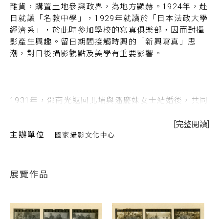
雜貨，購置土地參與政界，為地方顯赫。1924年，赴
日就讀「名教中學」，1929年就讀於「日本法政大學
經濟系」，於此時參加學校的寫真俱樂部，因而對攝
影產生興趣。留日期間接觸時興的「新興寫真」思
潮，對日後攝影觀點及美學有重要影響。
1931年，鄧南光返回北埔與潘慶妹女士結婚後，共同
赴日繼續學業。1935年返台於台北京町(博愛路) 開設
「南光寫真機店」，當時二樓經常聚集攝影同好討論
[完整閱讀]
主辦單位
國家攝影文化中心
作品。返台後開始記錄故鄉北埔，並利用閒暇走遍全
台攝影，題材遍及各地風土、民情及人文活動。
展覽作品
1944年因太平洋戰爭戰況激烈，日本政府以官方認證
方式，控制攝影活動以及攝影器材配發；鄧南光於
1944、1945年獲第一、二屆「台灣總督府登錄寫真