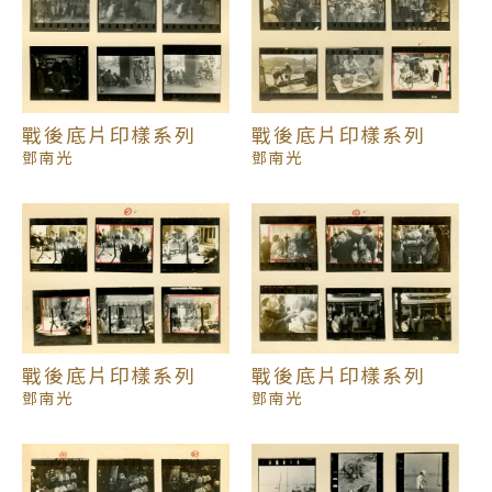
家」許可證，得以在公共場合攝影，繼續拍攝工作。
1945年因戰事而關閉店面回北埔故居疏散。
戰後底片印樣系列
戰後底片印樣系列
1946年，戰爭結束後鄧南光返回台北，於衡陽路開設
鄧南光
鄧南光
「南光照相機材行」繼續攝影工作，並與李火增等同
組「萊卡俱樂部」。1948年台灣新生報舉辦三周年攝
影比賽，當時由張才獲第一名，鄧南光、李鳴鵰同列
第二，「三劍客」的名聲因此不脛而走。鄧南光於戰
後陸續擔任「台灣文化協進會」攝影委員會主任委
員、「自由中國美術展覽會」攝影審查委員等。
戰後底片印樣系列
戰後底片印樣系列
鄧南光
鄧南光
1952年，與張才、李鳴鵰共同資助主辦「台北攝影月
賽」以提倡寫實攝影。1953年，為提倡更自由新穎的
攝影風格，與李釣綸等創辦「自由影展」，每周舉行