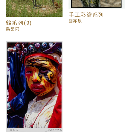
手工彩繪系列
劉亦泉
鶴系列(9)
吳紹同