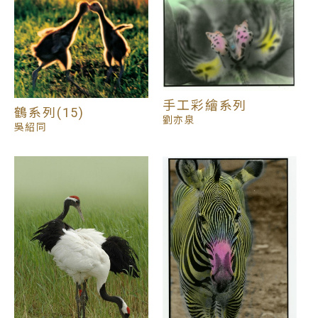
手工彩繪系列
鶴系列(15)
劉亦泉
吳紹同