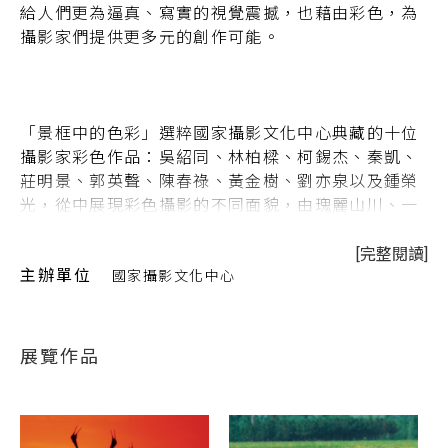
給人們更為逼真、寫實的視覺震撼，也藉由彩色，為
攝影家們提供更多元的創作可能。
「景框中的色彩」選粹國家攝影文化中心典藏的十位
攝影家彩色作品：吳紹同、林柏樑、柯錫杰、秦凱、
莊明景、郭英聲、陳春祿、黃金樹、劉亦泉以及鍾榮
光，從中展現彩色攝影的不同面貌，由瑰麗山川、一
草一木的風景、到生態紀實、人文紀錄，以及回返創
作者內心的抽象攝影創作，均展現彩色攝影的不同影
[完整閱讀]
主辦單位
國家攝影文化中心
像魅力。
展覽作品