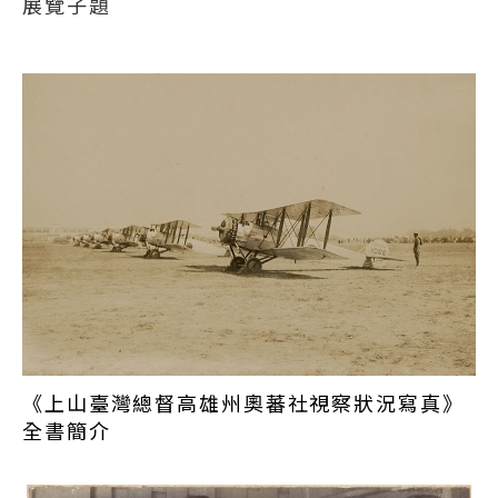
展覽子題
本次線上展覽，從以下三個子題：「初探日本駐臺軍
隊的屬性與編制」、「認識日本『理蕃』政策與臺灣
防衛的執行」、「軍隊生活與臺灣社會的互動」，簡
要介紹這五本寫真帖中的影像內容，從其中與以往不
同面貌且更為具體的歷史畫面，瞭解過去日本駐臺部
隊在臺灣活動的軌跡。
壹、初探日本駐臺軍隊的屬性與編制
《上山臺灣總督高雄州奧蕃社視察狀況寫真》
1895年，清廷因甲午戰爭戰敗，將臺灣割讓給日本，
全書簡介
在「馬關條約」締結後，日本領有臺灣初始因各地抵
抗事件不斷，故一直派駐軍隊在臺維持治安。當時的