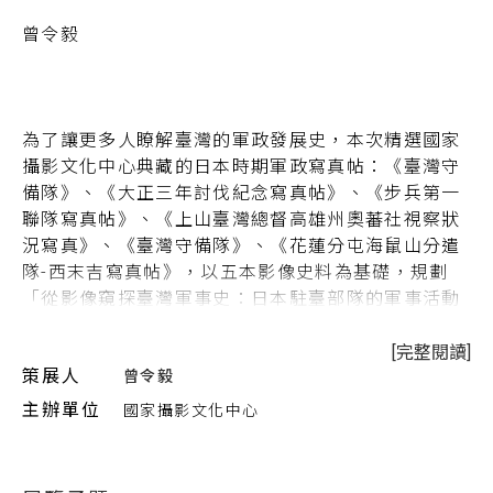
曾令毅
為了讓更多人瞭解臺灣的軍政發展史，本次精選國家
攝影文化中心典藏的日本時期軍政寫真帖：《臺灣守
備隊》、《大正三年討伐紀念寫真帖》、《步兵第一
聯隊寫真帖》、《上山臺灣總督高雄州奧蕃社視察狀
況寫真》、《臺灣守備隊》、《花蓮分屯海鼠山分遣
隊-西末吉寫真帖》，以五本影像史料為基礎，規劃
「從影像窺探臺灣軍事史：日本駐臺部隊的軍事活動
與軍隊生活」線上展覽，透過珍貴的影像史料，佐以
歷史書寫，架構出巨觀的日本在臺軍事編制演變的圖
[完整閱讀]
策展人
曾令毅
像，探討日本駐臺部隊由內而外，由守轉攻的軍備編
制變遷。
主辦單位
國家攝影文化中心