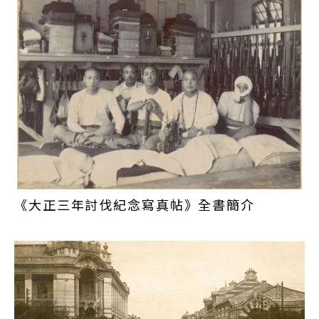
臺灣總督樺山資紀樺山一，於11月宣布「平定」臺灣
後，便開始對設置臺灣的「兵備」進行準備，編成
「臺灣守備混成旅團」；和日本本土的師團不同，這
是以殖民地統治為目的而成立的部隊，也是日本最初
的殖民地部隊。
1907年日俄戰爭之後，日本大抵確定掌握中國東海的
制海權，基本上已無立即的外患威脅，故同年9月廢
止了臺灣混成旅團制度，將其原本兵力縮減，並分別
於臺北及臺南設置兩個臺灣守備隊，分別為臺北的
《大正三年討伐紀念寫真帖》全書簡介
「臺灣步兵第一聯隊」，及臺南的「臺灣步兵第二聯
隊」 。此時期日本駐臺部隊的主要任務主要為島內地
方治安的維持，以及「理蕃」政策的推行，並對當時
充滿反抗意識的高山原住民族進行軍事威脅及武力掃
蕩。