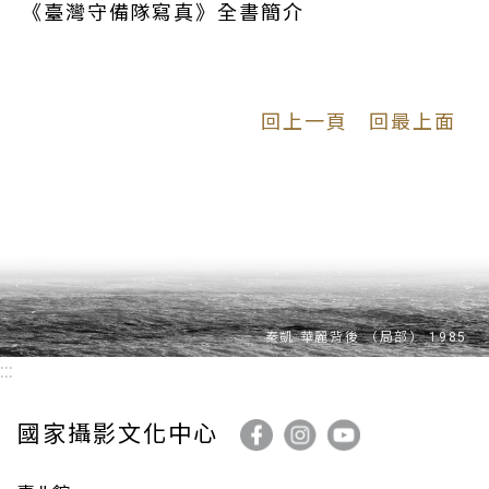
《臺灣守備隊寫真》全書簡介
一次大戰後，日本政府為因應1922年俄國革命後與
「華盛頓海軍軍縮條約」簽訂後所形成的國際情勢，
提出「大正十二年帝國國防方針」，即將美國設定為
回上一頁
回最上面
第一假想敵國，並且訂定「陸軍應協同海軍儘速對呂
宋島進行攻略」之用兵綱領。因此，為確保能夠以殖
民地為軍事出擊的基地，臺灣的軍備乃由以往防禦性
質，轉向具有進攻性質的性格。因應國防方針的轉
變，日本陸軍規劃成立飛行部隊常駐於臺灣，而將
1925年新設的航空部隊－「飛行第八聯隊」常駐於臺
灣，並於1927年將陸軍飛行第八聯隊設於臺灣屏東，
同時僅能負擔島內「理蕃」及治安任務的「警察航空
班」裁撤，以因應新的國防方針與國際情勢之變化。
:::
國家攝影文化中心
關於飛行第八聯隊的影像紀錄，以往較為少見，但我
們可由國家攝影文化中心典藏的1928年《上山臺灣總