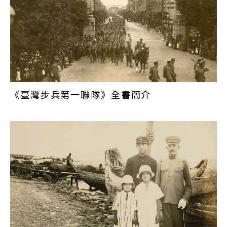
關於這一方面的影像紀錄，我們可以由國家攝影文化
中心典藏的明治時期私人寫真帖《臺灣守備隊》與
1914年《大正三年討伐紀念寫真帖》中，一窺日本統
治臺灣初期，駐防臺灣主要部隊士兵在軍隊的生活，
及部隊在各地執行「理蕃」任務等軍事行動的珍貴歷
史影像畫面。
《臺灣步兵第一聯隊》全書簡介
一、兩次重大變革
1919年，臺灣總督由原本的武官總督，改為文官總
督，因而廢止原本擁有駐臺軍隊的指揮權，改由任命
臺灣軍司令官以指揮駐臺的所有陸軍部隊（海軍由馬
公要港部指揮），另成立「臺灣軍司令部」。這個制