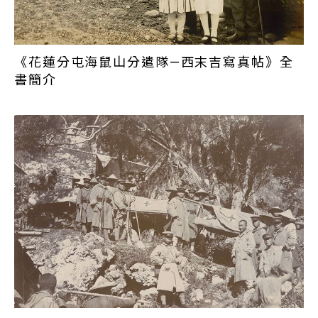
度則一直延續到1944年二戰末期，並將臺澎及沖繩兵
力整合成一個防區。此外，由於受到第一次世界大戰
後「華盛頓海軍軍縮條約」的影響，連帶開啟了日本
的軍事整備與裁軍政策。1925年時，日本駐臺部隊編
《花蓮分屯海鼠山分遣隊—西末吉寫真帖》全
制再次出現變動，日本本土稱為「宇垣軍縮」，主要
書簡介
是進行軍隊人員的裁併及軍備近代化、機械化的改
革。
當時日本軍隊的樣貌及設備，我們可以藉由國家攝影
文化中心典藏的1931年《步兵第一聯隊寫真帖》瞭解
當時的情況。受到此次裁軍的影響，前述的臺灣第二
守備司令部被廢除，而原本的臺灣第一守備司令部改
稱「臺灣守備司令部」，駐臺部隊仍由臺灣軍司令部
統轄。
二、轉守為攻－飛行第八聯隊