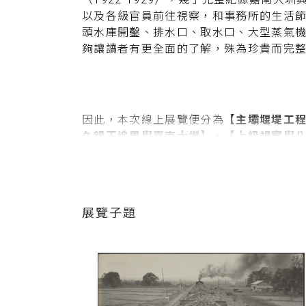
以及各級官員前往視察，和事務所的生活
頭水庫開鑿、排水口、取水口、大型蒸氣
夠讓讀者有更全面的了解，殊為珍貴而完
因此，本次線上展覽便分為
【主壩堰堤工
久親王追思與嘉南大圳】、【上級視察與
者可以從這些當時不同時程、不同角度和
號稱全亞洲第一的超大型水利灌溉工程的
片，重新去理解日本殖民統治臺灣，並作
時， 也可以一窺烏山頭水庫所在的地理位
展覽子題
力，尤其被徵用僱傭從事基礎開鑿作業的
座偉大的水利設施。
藉由
【主壩堰堤工程】、【機電隧道工程