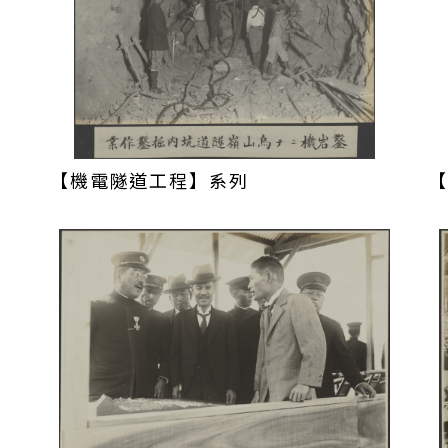
-1942）認為工程輸運量體龐大，必須引進重型工程
但可以大幅提昇效能、縮短工期，早日投入生產獲益
升。排除眾議後，便以約烏山嶺隧道（又稱烏山嶺引
購各式工程機械，包括大型蒸氣挖土機、開山機、氣
等。其中，12輛德國製火車頭搬運建造堰堤的土
傾倒土石，大大提昇工程效能與進度，也降低了人員
機械的技術員，為臺灣土木營造產業增添了大型機械
【機電隧道工程】系列
【
高雄港與東西橫斷道路等其他大型公共建設扮演了重要
，發現鄰近的大內庄（今臺南市大內區）富含質地細
繁，構建大型混凝土壩安全性堪憂，故決定採亞洲首
c Fill Method)建造以土砂與黏土為主，混凝土僅佔
，多數官員對時年32歲的八田技師發出質疑，1922
1929）博士抵臺調查後給予肯定，才消弭質疑聲
間，著手購買重型機械並趁機到「半水力沖淤式」