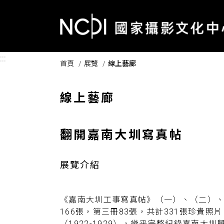
跳到主要內容區塊
:::
首頁
展覽
線上藝廊
線上藝廊
翻開嘉南大圳寫真帖
展覽介紹
《嘉南大圳工事寫真帖》（一）、（二）、
166張，第三冊83張，共計331張珍貴
（1922-1929），幾乎完整紀錄嘉南