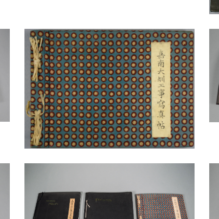
ン會社（Western Motors））、7噸無蓋貨車3臺
（日本車輛會社、服部製作所）、45-B蒸氣動力挖
s））、68-C蒸氣動力挖土機3臺（美國ブサイラス會
Marion Power Shovel
國マリオン會社）、撒鋪車（スブレッターカー
ダン（Jordan））等等，這些機具主要用來烏山頭水庫
生的大量土方搬運之用。在崇山峻嶺環繞下的地理條
成當時亞洲第一大型現代化水庫，更象徵臺灣大型公
帝國最先進的工程開挖設備的投入。
片中了解到工程開鑿初期的險惡環境，以及每一項工
基。同時也可看到在幾乎毫無遮掩的南國太陽高照日
者（當時又稱苦力）藉由一磚一瓦一瓢土的推砌、開
完成此一重大工程。