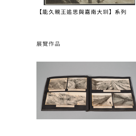
水庫考察，經仔細觀察發現大內庄之黏土
佐野藤次郎出生於名古屋，帝國大學工科大
【能久親王追思與嘉南大圳】系列
水道設施的監造技師等職務，並曾獲美、
國內外肯定。
展覽作品
嘉南大圳新設工程所使用的動力有電力及
供應，後來隨烏山嶺隧道、烏山頭築堤等
水來進行水力發電。大正九年（1920）9
口工事、濁水發電所最先動工。然而在192
事件，1923年5月29日則發生一次重大
斯，火勢 一直燃燒到6月1日。其後仍不
人數達50餘人外，工程也經過幾次停工並
當時曾導入的機械，除了牽引用的蒸氣機關