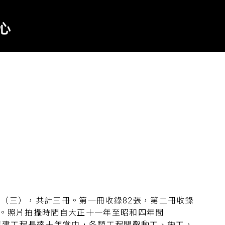
（三），共計三冊。第一冊收錄82張，第二冊收錄
照片。照片拍攝時間自大正十一年至昭和四年間
大圳興建工程長達十年當中，各類工程開鑿動工、施工，