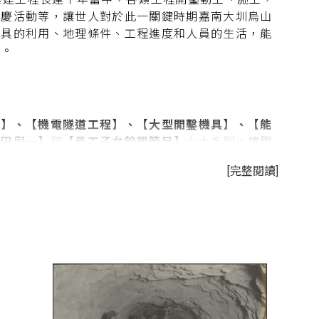
節慶活動等，讓世人對於此一關鍵時期嘉南大圳烏山
機具的利用、地理條件、工程進度和人員的生活，能
整。
程】、【機電隧道工程】、【大型開鑿機具】、【能
八田與一】
和
【員工子女餘興節目】
六大系列。讓觀
內容的真實紀錄中，來重新回味百年前，這座當時便
[完整閱讀]
真實風貌。更重要的是，如何透過這些真實再現的照
為日本帝國南進基地的臺灣，在帝國中的定位。同
置和原始自然環境，如何藉由大量動員的機具、人
臺灣人勞動者的大量投入，流血流汗，才有後來的這
】、【大型開鑿機具】
的三大系列，我們可以看到烏