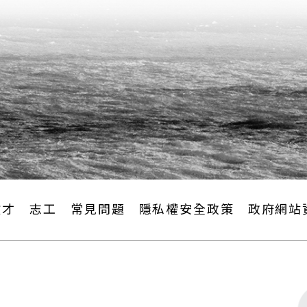
並請前總督樺山資紀（1837-1922）撰寫碑記
臺灣神社、紀念碑列入第一冊前三張，主要目的一方
第一大水庫建設的技師和臺灣島民，都應緬懷北白川
南疆，奠下日後殖民統治的基礎，自應感念其德澤；
殖民統治，臺灣已成為日本帝國向西方各國宣示其治
代化建設。
徵才
志工
常見問題
隱私權安全政策
政府網站