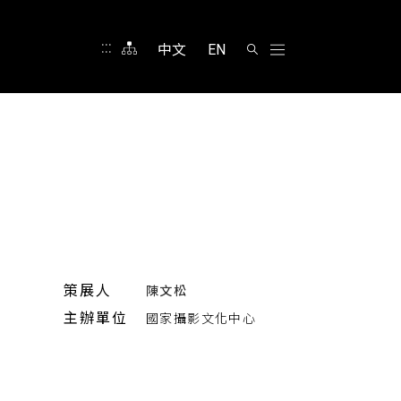
:::
中文
EN
策展人
陳文松
主辦單位
國家攝影文化中心