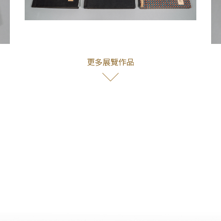
、【上級視察與八田與一】
和
【員工子女餘興節目】
寫真帖出版的目的，以及在長達十年的興建過程中，
圓（當時一位公學校教師的起薪約每月二十日圓）的
尤其不只是殖民政府，更包括來至日本帝國政府和皇
更多展覽作品
南端的海外殖民地臺灣，因此時任總工程師的八田與
高層訪客。而工程建設投入的人力更是數以萬計，由
其家眷可以安心生活，八田與一也在烏山頭出張所周
節慶，舉辦各種康樂餘興節目，例如能劇。「能」劇
衣裳等結合在一起的綜合藝術。「仕舞」就是表演
戴「能面」）來表演作品中最精華的部分。
遣北白川宮能久親王（1847-1895）率軍來接收
於新北貢寮區）登陸，但同年仍病死於臺南。1897
過東北角海岸時能遠眺昔日北白川宮能久親王登陸
服臺灣一地之艱辛，特設計並利用清國的砲身製成此