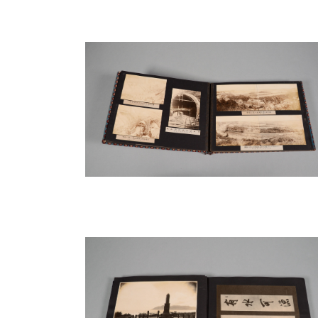
ルボルン會社（Kilbourne）、美國ウエスタ
（日本車輛會社）、4立方碼搬土車100臺
土機2臺（美國ブサイラス會社（Bucyru
社）、小型蒸氣動力挖土機2臺（美國マリオン會社（
Company））、履帶式挖土機2臺（美
（spreader car））1臺（美國ジオル
所在的基地進行挖鑿整地，以及因此而產
件中，大型蒸汽動力機具的引進，不但完
共工程的機械化和現代化，也是當時日本
因此，透過以上三個主題，觀者可以從照
程，都是在為了日後相關工程而鋪路和奠
曬雨淋之下，從技師工程人員到一般勞動
鑿，幾乎無分日夜的接力投入，終於合力