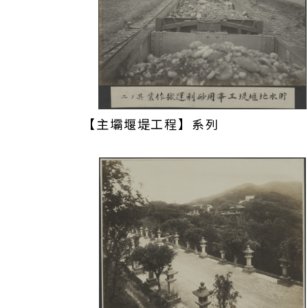
山頭水庫施工初期，當時八田與一（1886
機械設備以取代人力及獸力。雖然昂貴，
反而划算，同時工程人員技術也可藉以提
水隧道）和堰堤總工程費四分之一經費採
壓傾倒車、巨型幫浦車、大型混凝土攪拌機
石，並連結上百部氣壓傾倒車，利用蒸氣
及牲畜的損傷，同時培養一批可嫻熟操作
【主壩堰堤工程】系列
與人才，在後續1930年代擴建基隆港、
角色。
八田與一於烏山頭整體工程規劃設計階段
密之黏土，兼以考量嘉南平原大小地震頻
例「半水力沖淤式」工法(Semi‐Hydrauli
0.5%的主壩堰堤。當年日本無此工法經驗
年日本指派水庫權威佐野藤次郎（1869－
浪。該年4月八田與一趁赴美國考察半年期