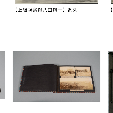
質地比其更為細密，讓八田對採用此工法更具信心。
學土木工學科，1915年取得博士學位，後擔任神戶
【上級視察與八田與一】系列
【
英兩國水道工程師會會員，相關專業知識和技術深受
燃油動力，照明用電力原擬定由自來水廠山上水源地
工程進行擴大，電力供給不足，於是增設利用濁水溪
月1日濁水溪水系的「濁幹線」先行施作，林內取水
2年6月動工後不久，該年12月6日即發生瓦斯噴出
工安事件，由工人帶入隧道內的油燈引爆坑內噴出瓦
斷發生瓦斯爆炸及土石湧出的工安事故，除造成犧牲
變更設計。
車之外，尚有16立方碼空壓傾土車100臺（美國キ