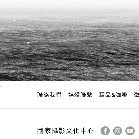
紀念碑，碑文刻著「北白川宮征討紀念碑」，
（漢文）。而嘉南大圳寫真帖將其墨寶和
面讓殖民地官僚與參與興建當時號稱亞洲
宮能久親王為了平定臺灣，達成帝國鞏固
另一方面也是藉此宣告，經過三十餘年的
理的功績，嘉南大圳更是其中最耀眼的近
:::
聯絡我們
媒體聯繫
精品&咖啡
國家攝影文化中心
附註：