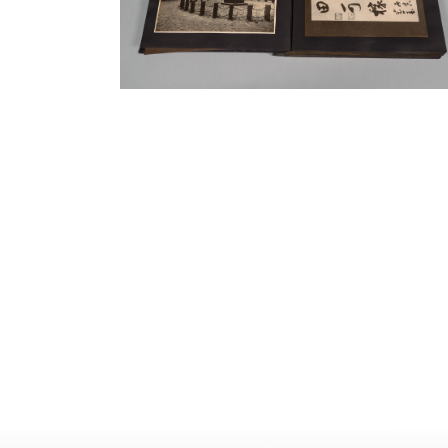
其次，透過
【能久親王追思與嘉南大圳】
另外三個系列，則可以讓觀者了解這三冊
這項投入當時總工程費高達五千四百萬日
水利工程，是如何受到各界矚目與重視。
室的關切，頻頻造訪這座位於當時日本最
一不但要監工，還要經常接待這些外來的
於工期長，為了讓居住外地的工程技師及
邊興建宿舍區和小學，並且配合日本內地
是以歌詞、音樂、跳舞、雕刻（能面）、
「能」的簡略形式，只以歌謠及跳舞（不
而1895年日本根據馬關條約取得臺灣，並派
臺灣，雖遇抵抗但於五月底順利在澳底（位
年6月當時海軍部長等，為讓艦隊官兵在經
上岸之地，並在船艦上遙拜以感念昔日征