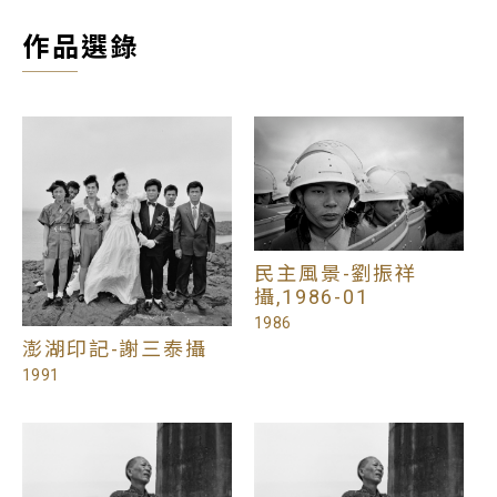
作品選錄
民主風景-劉振祥
攝,1986-01
1986
澎湖印記-謝三泰攝
1991