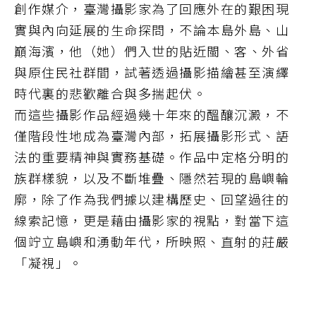
創作媒介，臺灣攝影家為了回應外在的艱困現
實與內向延展的生命探問，不論本島外島、山
巔海濱，他（她）們入世的貼近閩、客、外省
與原住民社群間，試著透過攝影描繪甚至演繹
時代裏的悲歡離合與多揣起伏。
而這些攝影作品經過幾十年來的醞釀沉澱，不
僅階段性地成為臺灣內部，拓展攝影形式、語
法的重要精神與實務基礎。作品中定格分明的
族群樣貌，以及不斷堆疊、隱然若現的島嶼輪
廓，除了作為我們據以建構歷史、回望過往的
線索記憶，更是藉由攝影家的視點，對當下這
個竚立島嶼和湧動年代，所映照、直射的莊嚴
「凝視」。