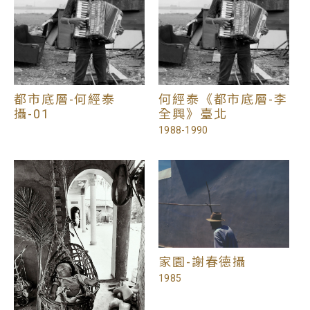
都市底層-何經泰
何經泰《都市底層-李
攝-01
全興》臺北
1988-1990
家園-謝春德攝
1985