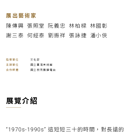
展出藝術家
陳傳興
張照堂
阮義忠
林柏樑
林國彰
謝三泰
何經泰
劉振祥
張詠捷
潘小俠
指導單位
文化部
主辦單位
國立臺灣美術館
合作媒體
國立教育廣播電台
展覽介紹
“1970s-1990s” 這短短三十的時間，對長遠的