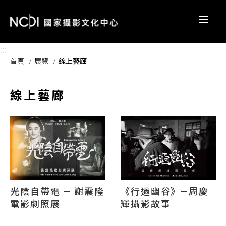
跳到主要內容區塊
:::
首頁
展覽
線上藝廊
線上藝廊
光陰自帶電 — 謝震隆
《行過幽谷》—周慶
電影劇照展
輝攝影故事