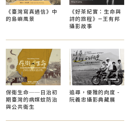
《臺灣寫真通信》中
《好茶紀實：生命與
的島嶼風景
詩的旅程》—王有邦
攝影故事
保衛生命──日治初
追尋，優雅的向度 -
期臺灣的病媒蚊防治
阮義忠攝影典藏展
與公共衛生