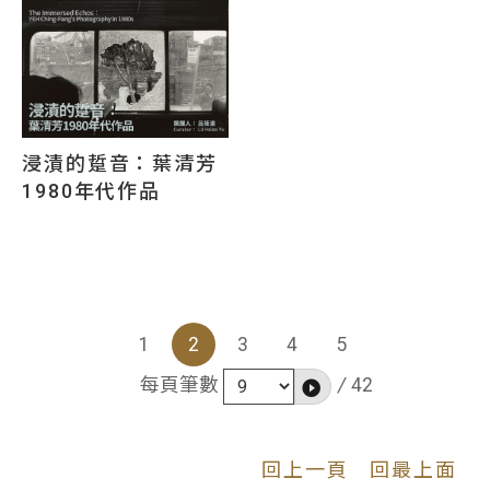
浸漬的踅音：葉清芳
1980年代作品
1
2
3
4
5
/
42
每頁筆數
回上一頁
回最上面