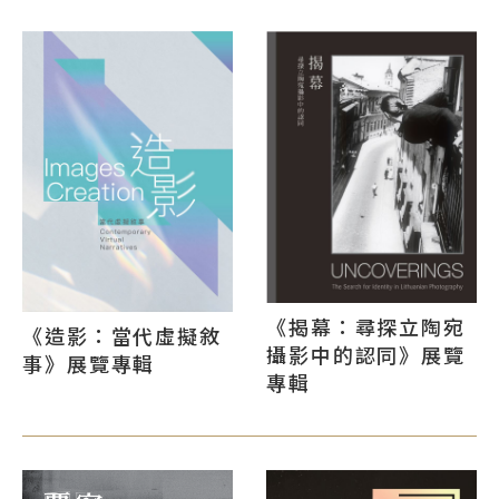
《揭幕：尋探立陶宛
《造影：當代虛擬敘
攝影中的認同》展覽
事》展覽專輯
專輯