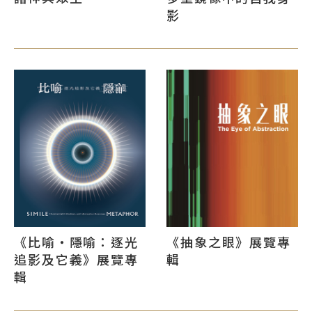
影
《比喻‧隱喻：逐光
《抽象之眼》展覽專
追影及它義》展覽專
輯
輯