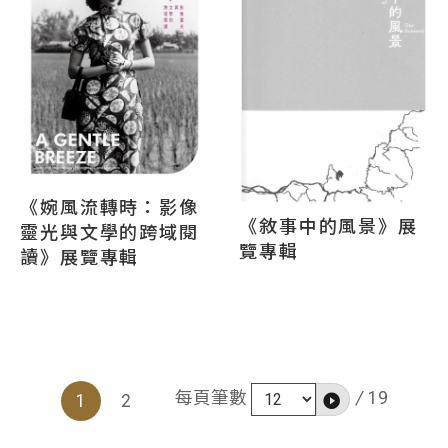
《婉風流轉時：影像
《敘事中的風景》展
靈光與文學的跨域閱
覽專輯
讀》展覽專輯
/
19
每頁筆數
1
2