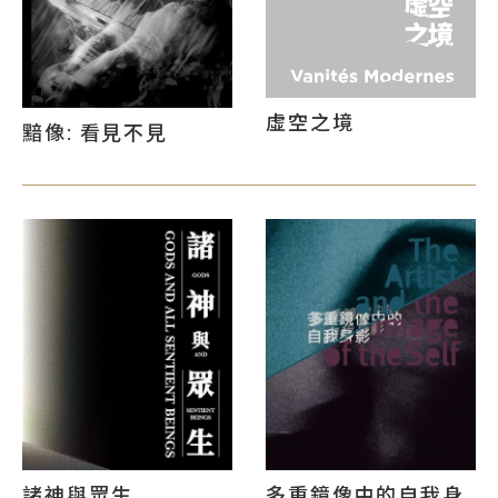
虛空之境
黯像: 看見不見
諸神與眾生
多重鏡像中的自我身