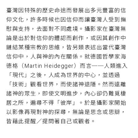
臺灣因特殊的歷史命途而發展出多元豐富的信
仰文化，許多時候也因信仰而讓臺灣人受到撫
慰與支持，去面對不同處境。攝影家在臺灣無
論是出於對信仰的體認而創作，或因其創作中
鏈結某種宗教的思維，皆另類表述出當代臺灣
信仰中，人與神的內在關係。就德國哲學家海
德格（Martin Heidegger）而言──人類進入
「現代」之後，人成為世界的中心，並透過
「技術」觀看世界，而使諸神退隱。然而遠離
諸神的眾生，即使文明進步，內心卻仍難覓棲
居之所，遍尋不得「彼岸」。於是攝影家開始
以影像再現對神的探尋，無論是思念或思辯，
皆藉此提醒／提問著自己或觀者。