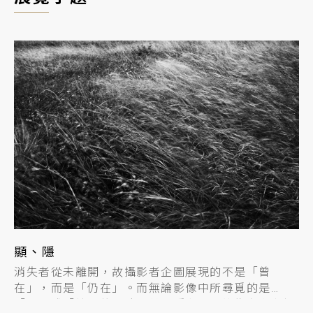
顯、隱
轉
消失者從未離開，故攝影者企圖展現的不是「曾
無
在」，而是「仍在」。而無論影像中所尋覓的是
並
「人」或「神」的足跡，其顯隱之間，皆為在世者提
「