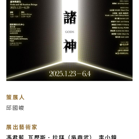
策展人
邱國峻
展出藝術家
馮君藍
瓦歷斯．拉拜（吳鼎武）
李小鏡