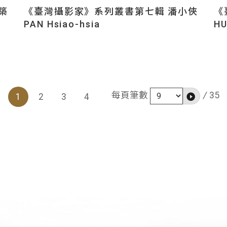
築
《臺灣攝影家》系列叢書第七輯 潘小俠
《
PAN Hsiao-hsia
HU
/
35
每頁筆數
1
2
3
4