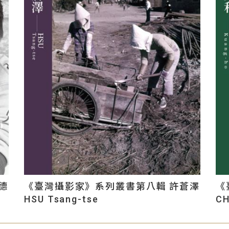
德
《臺灣攝影家》系列叢書第八輯 許蒼澤
《
HSU Tsang-tse
CH